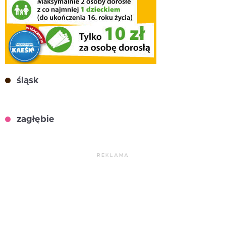
śląsk
zagłębie
REKLAMA