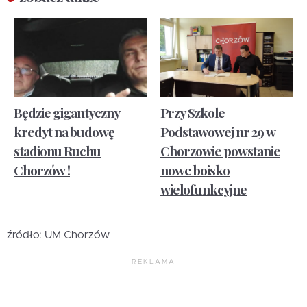
Będzie gigantyczny
Przy Szkole
kredyt na budowę
Podstawowej nr 29 w
stadionu Ruchu
Chorzowie powstanie
Chorzów !
nowe boisko
wielofunkcyjne
źródło: UM Chorzów
REKLAMA