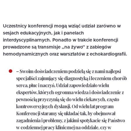
Uczestnicy konferencji mogą wziąć udział zarówno w
sesjach edukacyjnych, jak i panelach
interdyscyplinarnych. Ponadto w trakcie konferencji
prowadzone są transmisje „na żywo” z zabiegów
hemodynamicznych oraz warsztatów z echokardiografii.
– Swoim doświadczeniem podzielą się z nami najlepsi
specjaliści zajmujący się diagnostyką i leczeniem chorób
serca, płuc i naczyń. Udział zapowiedziało wielu
ekspertów, których ogromna wiedza i doświadczenie z
pewnością przyczynią się do wielu ciekawych, często
kontrowersyjnych dyskusji. Od wielu lat program
Konferencji staramy się układać tak, by obejmował
zagadnienia i problemy, z jakimi spotykacie się Państwo
w codziennej pracy klinicznej na oddziale, czy w