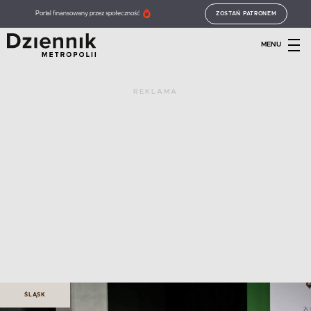
Portal finansowany przez społeczność
ZOSTAŃ PATRONEM
MENU
REKLAMA
ŚLĄSK