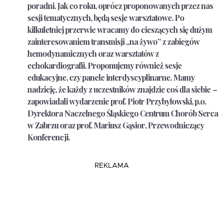
poradni. Jak co roku, oprócz proponowanych przez nas
sesji tematycznych, będą sesje warsztatowe. Po
kilkuletniej przerwie wracamy do cieszących się dużym
zainteresowaniem transmisji „na żywo” z zabiegów
hemodynamicznych oraz warsztatów z
echokardiografii. Proponujemy również sesje
edukacyjne, czy panele interdyscyplinarne. Mamy
nadzieję, że każdy z uczestników znajdzie coś dla siebie
–
zapowiadali wydarzenie
prof. Piotr Przybyłowski
, p.o.
Dyrektora Naczelnego Śląskiego Centrum Chorób Serca
w Zabrzu oraz
prof. Mariusz Gąsior
, Przewodniczący
Konferencji.
REKLAMA