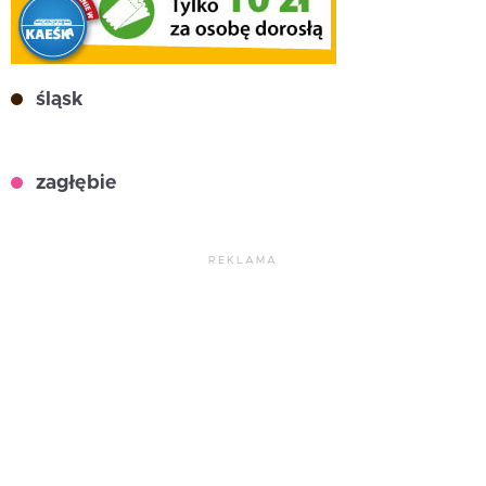
śląsk
zagłębie
REKLAMA