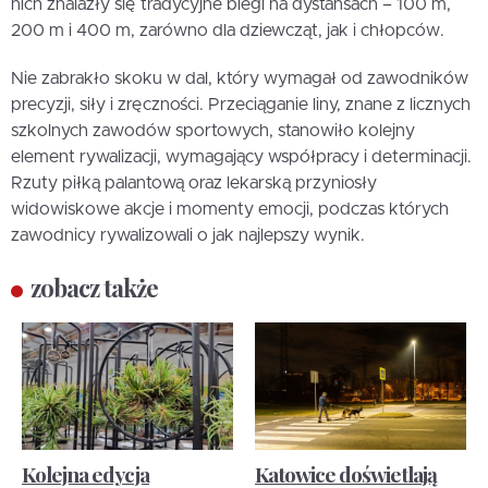
nich znalazły się tradycyjne biegi na dystansach – 100 m,
200 m i 400 m, zarówno dla dziewcząt, jak i chłopców.
Nie zabrakło skoku w dal, który wymagał od zawodników
precyzji, siły i zręczności. Przeciąganie liny, znane z licznych
szkolnych zawodów sportowych, stanowiło kolejny
element rywalizacji, wymagający współpracy i determinacji.
Rzuty piłką palantową oraz lekarską przyniosły
widowiskowe akcje i momenty emocji, podczas których
zawodnicy rywalizowali o jak najlepszy wynik.
zobacz także
Kolejna edycja
Katowice doświetlają