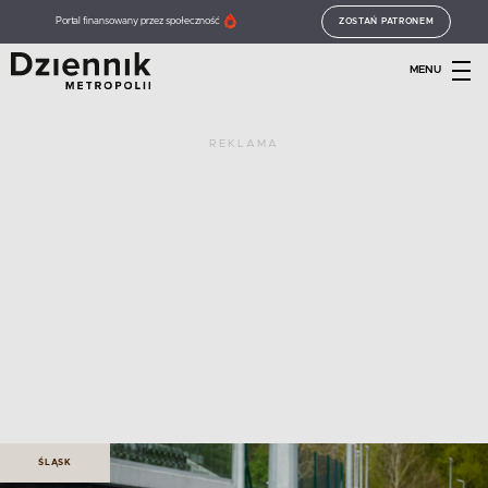
Portal finansowany przez społeczność
ZOSTAŃ PATRONEM
MENU
REKLAMA
ŚLĄSK