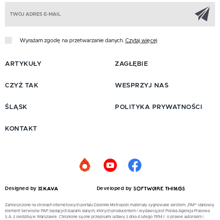
Z
Wyrażam zgodę na przetwarzanie danych.
Czytaj więcej
ARTYKUŁY
ZAGŁĘBIE
CZYŻ TAK
WESPRZYJ NAS
ŚLĄSK
POLITYKA PRYWATNOŚCI
KONTAKT
Designed by
Developed by
Zamieszczone na stronach internetowych portalu Dziennik Metropolii materiały sygnowane skrótem „PAP” stanowią
element Serwisów PAP, będących bazami danych, których producentem i wydawcą jest Polska Agencja Prasowa
S.A. z siedzibą w Warszawie. Chronione są one przepisami ustawy z dnia 4 lutego 1994 r. o prawie autorskim i