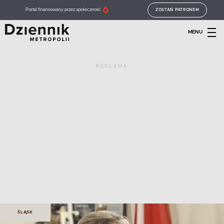
Portal finansowany przez społeczność
ZOSTAŃ PATRONEM
MENU
REKLAMA
ŚLĄSK