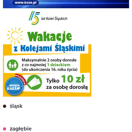
śląsk
zagłębie