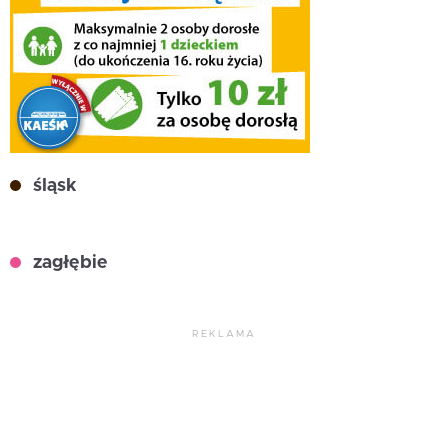
śląsk
zagłębie
REKLAMA