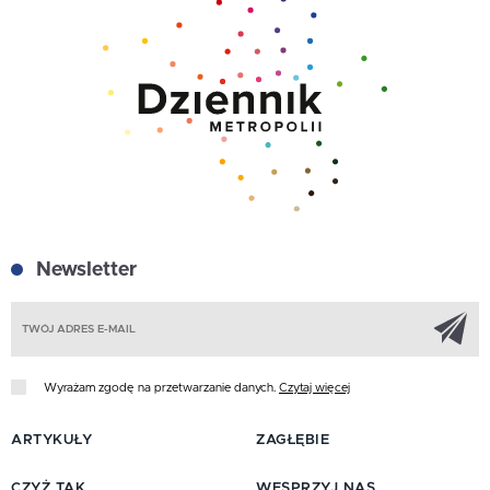
Newsletter
Z
Wyrażam zgodę na przetwarzanie danych.
Czytaj więcej
ARTYKUŁY
ZAGŁĘBIE
CZYŻ TAK
WESPRZYJ NAS