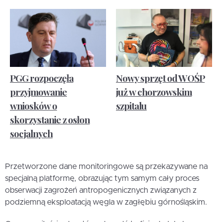
PGG rozpoczęła
Nowy sprzęt od WOŚP
przyjmowanie
już w chorzowskim
wniosków o
szpitalu
skorzystanie z osłon
socjalnych
Przetworzone dane monitoringowe są przekazywane na
specjalną platformę, obrazując tym samym cały proces
obserwacji zagrożeń antropogenicznych związanych z
podziemną eksploatacją węgla w zagłębiu górnośląskim.