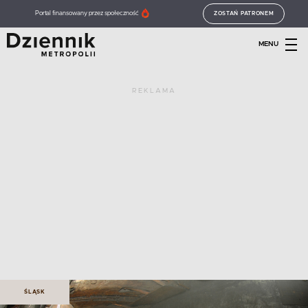
Portal finansowany przez społeczność
ZOSTAŃ PATRONEM
MENU
REKLAMA
ŚLĄSK