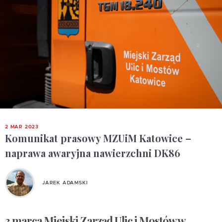
2 MAR 2023
Komunikat prasowy MZUiM Katowice –
naprawa awaryjna nawierzchni DK86
JAREK ADAMSKI
3 marca
Miejski Zarząd Ulic i Mostów w