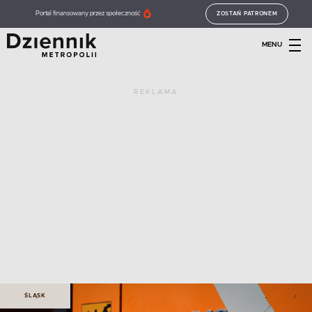
Portal finansowany przez społeczność
ZOSTAŃ PATRONEM
MENU
REKLAMA
ŚLĄSK