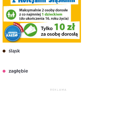
śląsk
zagłębie
REKLAMA