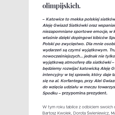
olimpijskich.
–
Katowice to mekka polskiej siatkó
Aleję Gwiazd Siatkówki oraz wspaniał
niezapomniane sportowe emocje, w kt
właśnie dzięki dopingowi kibiców Spo
Polski po zwycięstwo. Dla mnie osobi
wydarzeń są czymś wyjątkowym. Trudn
nowocześniejszych… jednak nie tylko
wyjątkową atmosferę dla siatkówki
–
będziemy rozwijać katowicką Aleję Gw
intencyjny w tej sprawie, który daj
się na al. Korfantego, przy Alei Gwi
do wzięcia udziału w meczu towarzys
Spodku
– przypomina prezydent.
W tym roku tablice z odbiciem swoich d
Bartosz Kwolek, Dorota Świeniewicz, Ma