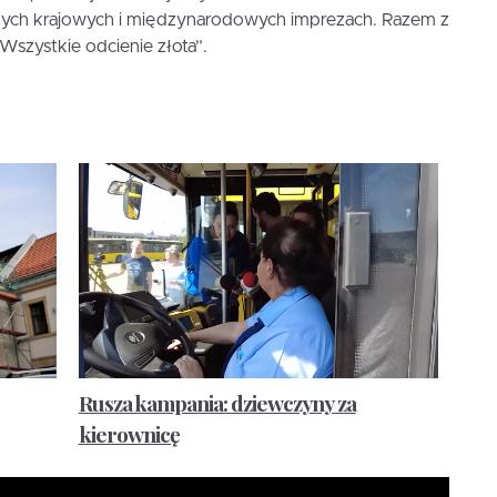
zych krajowych i międzynarodowych imprezach. Razem z
szystkie odcienie złota”.
Rusza kampania: dziewczyny za
kierownicę