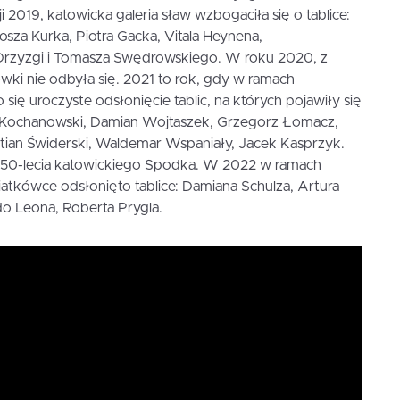
2019, katowicka galeria sław wzbogaciła się o tablice:
sza Kurka, Piotra Gacka, Vitala Heynena,
Drzyzgi i Tomasza Swędrowskiego. W roku 2020, z
ki nie odbyła się. 2021 to rok, gdy w ramach
ię uroczyste odsłonięcie tablic, na których pojawiły się
ub Kochanowski, Damian Wojtaszek, Grzegorz Łomacz,
stian Świderski, Waldemar Wspaniały, Jacek Kasprzyk.
i 50-lecia katowickiego Spodka. W 2022 w ramach
atkówce odsłonięto tablice: Damiana Schulza, Artura
do Leona, Roberta Prygla.