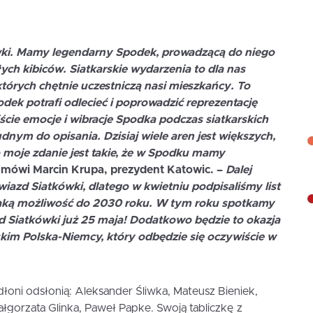
wki. Mamy legendarny Spodek, prowadzącą do niego
ych kibiców. Siatkarskie wydarzenia to dla nas
órych chętnie uczestniczą nasi mieszkańcy. To
dek potrafi odlecieć i poprowadzić reprezentację
ście emocje i wibracje Spodka podczas siatkarskich
ym do opisania. Dzisiaj wiele aren jest większych,
 moje zdanie jest takie, że w Spodku mamy
 mówi
Marcin Krupa
, prezydent Katowic. –
Dalej
iazd Siatkówki, dlatego w kwietniu podpisaliśmy list
e taką możliwość do 2030 roku. W tym roku spotkamy
azd Siatkówki już 25 maja! Dodatkowo będzie to okazja
kim Polska-Niemcy, który odbędzie się oczywiście w
łoni odsłonią: Aleksander Śliwka, Mateusz Bieniek,
łgorzata Glinka, Paweł Papke. Swoją tabliczkę z