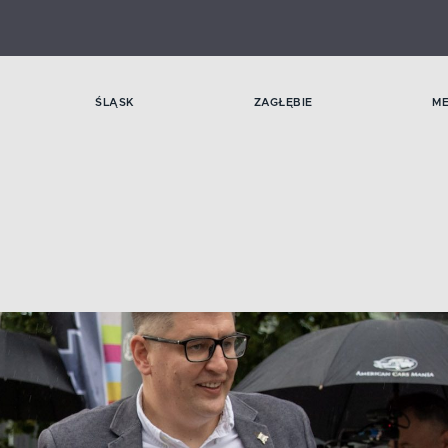
ŚLĄSK
ZAGŁĘBIE
M