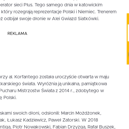
rator sieci Plus. Tego samego dnia w katowickim
tóry rozegrają reprezentacje Polski i Niemiec. Trenerem
ież odbijał swoje dłonie w Alei Gwiazd Siatkówki.
REKLAMA
zy al. Korfantego została uroczyście otwarta w maju
atkarskiego świata. Wyróżnia ją unikalna, pamiątkowa
a Pucharu Mistrzostw Świata z 2014 r., zdobytego w
 Polski.
ciskami swoich dłoni, odsłonili: Marcin Możdżonek,
iak, Łukasz Kadziewicz, Paweł Zatorski. W 2018
ntiga, Piotr Nowakowski, Fabian Drzyzga, Rafał Buszek,