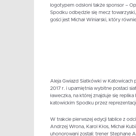
logotypem odsłoni także sponsor – Ope
Spodku odbędzie się mecz towarzyski, k
gości jest Michał Winiarski, który równ
Aleja Gwiazd Siatkówki w Katowicach pr
2017 r. i upamiętnia wybitne postaci si
ławeczka, na której znajduje się replik
katowickim Spodku przez reprezentację
W trakcie pierwszej edycji tablice z od
Andrzej Wrona, Karol Kłos, Michał Kub
uhonorowani zostali: trener Stephane A