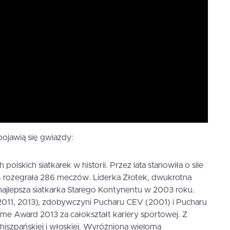
ojawią się gwiazdy:
 polskich siatkarek w historii. Przez lata stanowiła o sile
14 rozegrała 286 meczów. Liderka Złotek, dwukrotna
najlepsza siatkarka Starego Kontynentu w 2003 roku.
(2011, 2013), zdobywczyni Pucharu CEV (2001) i Pucharu
me Award 2013 za całokształt kariery sportowej. Z
, hiszpańskiej i włoskiej. Wyróżniona wieloma