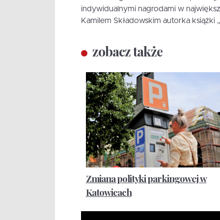
indywidualnymi nagrodami w najwięks
Kamilem Składowskim autorka książki „W
zobacz także
Zmiana polityki parkingowej w
Katowicach