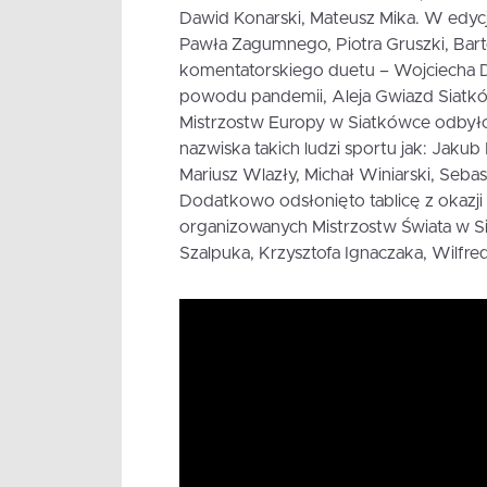
Dawid Konarski, Mateusz Mika. W edycji 
Pawła Zagumnego, Piotra Gruszki, Barto
komentatorskiego duetu – Wojciecha 
powodu pandemii, Aleja Gwiazd Siatków
Mistrzostw Europy w Siatkówce odbyło s
nazwiska takich ludzi sportu jak: Jak
Mariusz Wlazły, Michał Winiarski, Seba
Dodatkowo odsłonięto tablicę z okazj
organizowanych Mistrzostw Świata w Si
Szalpuka, Krzysztofa Ignaczaka, Wilfre