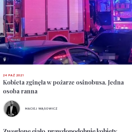
24 PAŹ 2021
Kobieta zginęła w pożarze osinobusa. Jedna
osoba ranna
MACIEJ WĄSOWICZ
Zwęglone ciało, prawdopodobnie kobiety,