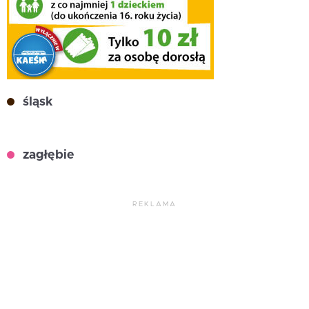
śląsk
zagłębie
REKLAMA