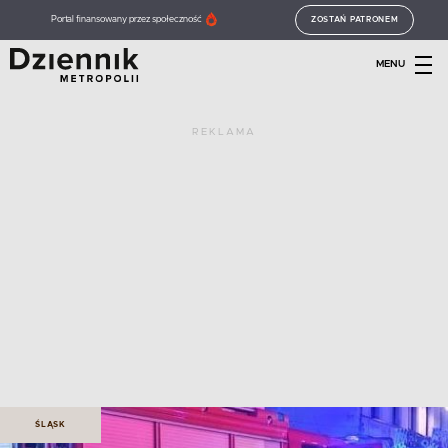
Portal finansowany przez społeczność
ZOSTAŃ PATRONEM
MENU
REKLAMA
ŚLĄSK