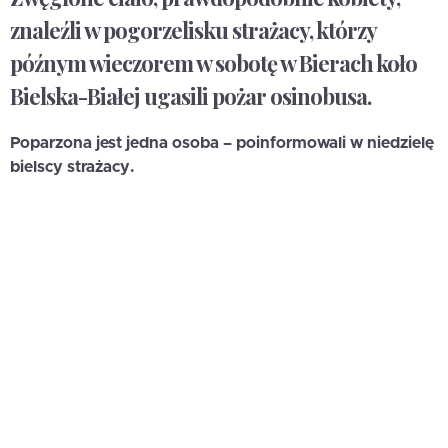
znaleźli w pogorzelisku strażacy, którzy
późnym wieczorem w sobotę w Bierach koło
Bielska-Białej ugasili pożar osinobusa.
Popa
r
zona jest jedna osoba – poinformowali w niedzielę
bielscy strażacy.