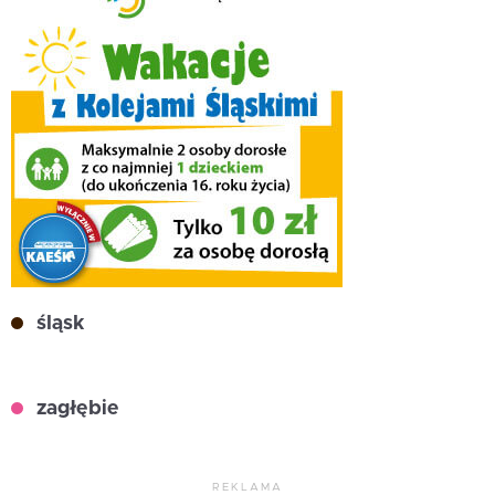
śląsk
zagłębie
REKLAMA