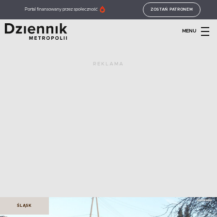
Portal finansowany przez społeczność
ZOSTAŃ PATRONEM
MENU
REKLAMA
ŚLĄSK