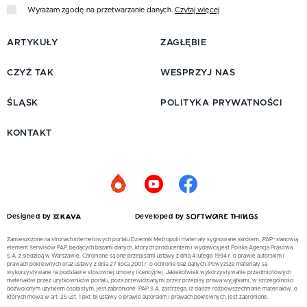
Wyrażam zgodę na przetwarzanie danych.
Czytaj więcej
ARTYKUŁY
ZAGŁĘBIE
CZYŻ TAK
WESPRZYJ NAS
ŚLĄSK
POLITYKA PRYWATNOŚCI
KONTAKT
Designed by
Developed by
Zamieszczone na stronach internetowych portalu Dziennik Metropolii materiały sygnowane skrótem „PAP” stanowią
element Serwisów PAP, będących bazami danych, których producentem i wydawcą jest Polska Agencja Prasowa
S.A. z siedzibą w Warszawie. Chronione są one przepisami ustawy z dnia 4 lutego 1994 r. o prawie autorskim i
prawach pokrewnych oraz ustawy z dnia 27 lipca 2001 r. o ochronie baz danych. Powyższe materiały są
wykorzystywane na podstawie stosownej umowy licencyjnej. Jakiekolwiek wykorzystywanie przedmiotowych
materiałów przez użytkowników portalu, poza przewidzianymi przez przepisy prawa wyjątkami, w szczególności
dozwolonym użytkiem osobistym, jest zabronione. PAP S.A. zastrzega, iż dalsze rozpowszechnianie materiałów, o
których mowa w art. 25 ust. 1 pkt. b) ustawy o prawie autorskim i prawach pokrewnych, jest zabronione.