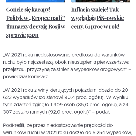
Gońcie się kacapy!
Inflacja szaleje! Tak
Polityk w „Kropce nad i”
wyglądają PiS-owskie
tłumaczy decyzję Rosji w
ceny. 61 proc w rok!
sprawie gazu
„W 2021 roku niedostosowanie prędkości do warunków
ruchu było najczęstszą, obok nieustąpienia pierwszeństwa
przejazdu, przyczyną zaistnienia wypadków drogowych” –
powiedział komisarz.
„W 2021 roku z winy kierujących pojazdami doszło do 20
623 wypadków (co stanowi 90,4 proc. ogółu). W wyniku
tych zdarzeń zginęło 1 909 osób (85,0 proc. ogółu), a 24
307 zostało rannych (92,0 proc. ogółu)” – podał.
Podkreślił, że przez niedostosowanie prędkości do
warunków ruchu w 2021 roku doszło do 5 254 wypadków,