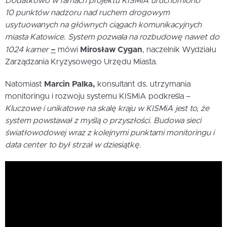
Dodatkowo w ramach projektu KISMiA uruchomiono
10 punktów nadzoru nad ruchem drogowym
usytuowanych na głównych ciągach komunikacyjnych
miasta Katowice. System pozwala na rozbudowę nawet do
–
1024 kamer
mówi
Mirosław Cygan
, naczelnik Wydziału
Zarządzania Kryzysowego Urzędu Miasta.
Natomiast
Marcin Palka,
konsultant ds. utrzymania
monitoringu i rozwoju systemu KISMiA podkreśla –
Kluczowe i unikatowe na skalę kraju w KISMiA jest to, że
system powstawał z myślą o przyszłości. Budowa sieci
światłowodowej wraz z kolejnymi punktami monitoringu i
data center to był strzał w dziesiątkę.