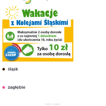
śląsk
zagłębie
REKLAMA