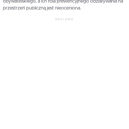
obywatelskiego, a ich rola prewencyjnego odziaływania na
przestrzeń publiczną jest nieoceniona.
REKLAMA