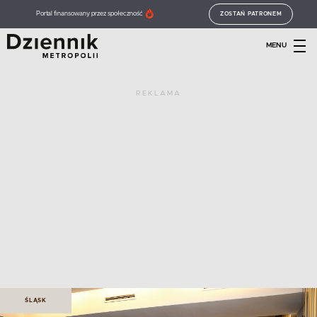
Portal finansowany przez społeczność
ZOSTAŃ PATRONEM
MENU
REKLAMA
ŚLĄSK