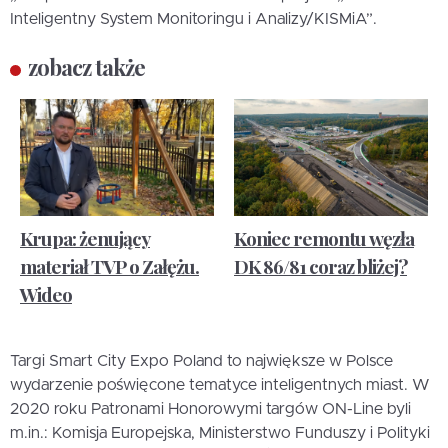
Inteligentny System Monitoringu i Analizy/KISMiA”.
zobacz także
Krupa: żenujący
Koniec remontu węzła
materiał TVP o Załężu.
DK 86/81 coraz bliżej?
Wideo
Targi Smart City Expo Poland to największe w Polsce
wydarzenie poświęcone tematyce inteligentnych miast. W
2020 roku Patronami Honorowymi targów ON-Line byli
m.in.: Komisja Europejska, Ministerstwo Funduszy i Polityki