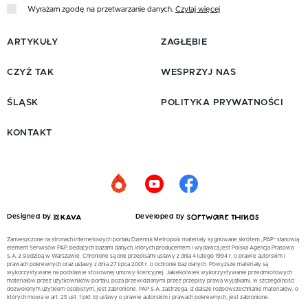
Wyrażam zgodę na przetwarzanie danych.
Czytaj więcej
ARTYKUŁY
ZAGŁĘBIE
CZYŻ TAK
WESPRZYJ NAS
ŚLĄSK
POLITYKA PRYWATNOŚCI
KONTAKT
Designed by
Developed by
Zamieszczone na stronach internetowych portalu Dziennik Metropolii materiały sygnowane skrótem „PAP” stanowią
element Serwisów PAP, będących bazami danych, których producentem i wydawcą jest Polska Agencja Prasowa
S.A. z siedzibą w Warszawie. Chronione są one przepisami ustawy z dnia 4 lutego 1994 r. o prawie autorskim i
prawach pokrewnych oraz ustawy z dnia 27 lipca 2001 r. o ochronie baz danych. Powyższe materiały są
wykorzystywane na podstawie stosownej umowy licencyjnej. Jakiekolwiek wykorzystywanie przedmiotowych
materiałów przez użytkowników portalu, poza przewidzianymi przez przepisy prawa wyjątkami, w szczególności
dozwolonym użytkiem osobistym, jest zabronione. PAP S.A. zastrzega, iż dalsze rozpowszechnianie materiałów, o
których mowa w art. 25 ust. 1 pkt. b) ustawy o prawie autorskim i prawach pokrewnych, jest zabronione.