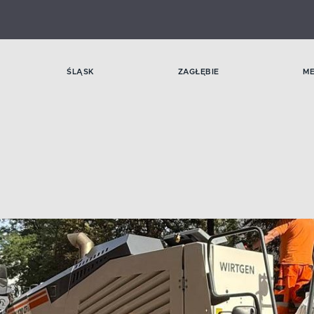
ŚLĄSK
ZAGŁĘBIE
M