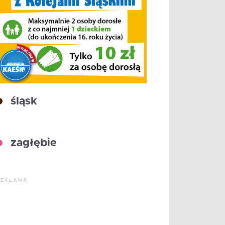
śląsk
zagłębie
REKLAMA