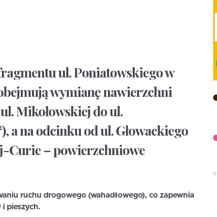
fragmentu ul. Poniatowskiego w
 obejmują wymianę nawierzchni
ul. Mikołowskiej do ul.
), a na odcinku od ul. Głowackiego
ej-Curie – powierzchniowe
waniu ruchu drogowego (wahadłowego), co zapewnia
i pieszych.