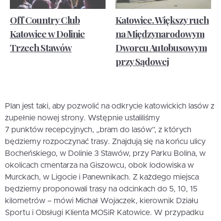
Off Country Club
Katowice. Większy ruch
Katowice w Dolinie
na Międzynarodowym
Trzech Stawów
Dworcu Autobusowym
przy Sądowej
Plan jest taki, aby pozwolić na odkrycie katowickich lasów z
zupełnie nowej strony. Wstępnie ustaliliśmy
7 punktów recepcyjnych, „bram do lasów”, z których
będziemy rozpoczynać trasy. Znajdują się na końcu ulicy
Bocheńskiego, w Dolinie 3 Stawów, przy Parku Bolina, w
okolicach cmentarza na Giszowcu, obok lodowiska w
Murckach, w Ligocie i Panewnikach. Z każdego miejsca
będziemy proponowali trasy na odcinkach do 5, 10, 15
kilometrów – mówi Michał Wojaczek, kierownik Działu
Sportu i Obsługi Klienta MOSiR Katowice. W przypadku