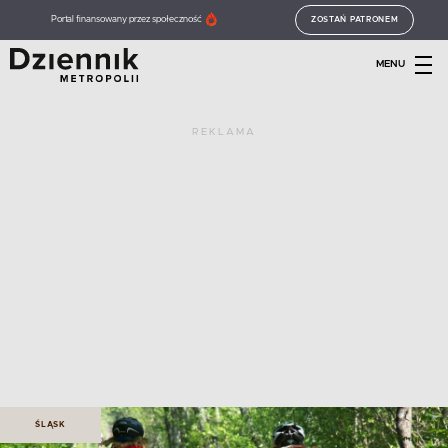
Portal finansowany przez społeczność
ZOSTAŃ PATRONEM
MENU
REKLAMA
ŚLĄSK