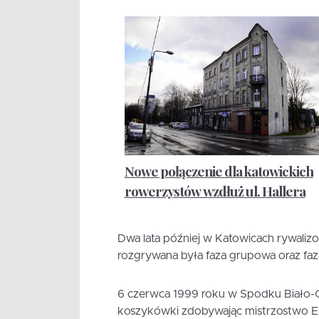
Nowe połączenie dla katowickich
rowerzystów wzdłuż ul. Hallera
Dwa lata później w Katowicach rywaliz
rozgrywana była faza grupowa oraz faz
6 czerwca 1999 roku w Spodku Biało-Cz
koszykówki zdobywając mistrzostwo E