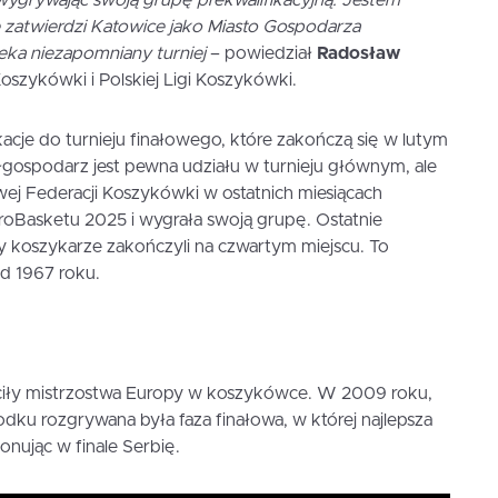
 wygrywając swoją grupę prekwalifikacyjną. Jestem
e zatwierdzi Katowice jako Miasto Gospodarza
eka niezapomniany turniej
– powiedział
Radosław
oszykówki i Polskiej Ligi Koszykówki.
kacje do turnieju finałowego, które zakończą się w lutym
łgospodarz jest pewna udziału w turnieju głównym, ale
j Federacji Koszykówki w ostatnich miesiącach
uroBasketu 2025 i wygrała swoją grupę. Ostatnie
 koszykarze zakończyli na czwartym miejscu. To
d 1967 roku.
ciły mistrzostwa Europy w koszykówce. W 2009 roku,
u rozgrywana była faza finałowa, w której najlepsza
onując w finale Serbię.