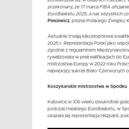
potwierdziła też w ostatnich meczach,
przekonany, że 17 marca FIBA oficjalni
EuroBasketu 2025, a nas wszystkich cz
Piesiewicz
, prezes Polskiego Związku K
Aktualnie trwają kilkustopniowe kwalifi
2025 r. Reprezentacja Polski jako wspó
zgodnie z regulaminem Międzynarodowe
rywalizowała w prekwalifikacjach do E
mistrzostwa Europy w 2022 roku Polscy
największy sukces Biało-Czerwonych o
Koszykarskie mistrzostwa w Spodku
Katowice w XXI wieku dwukrotnie goś
podczas męskiego EuroBasketu, w Spodk
okazała się reprezentacja Hiszpanii, pok