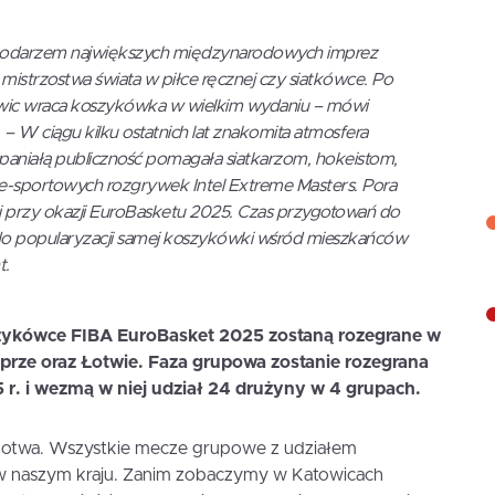
spodarzem największych międzynarodowych imprez
istrzostwa świata w piłce ręcznej czy siatkówce. Po
owic wraca koszykówka w wielkim wydaniu
– mówi
. –
W ciągu kilku ostatnich lat znakomita atmosfera
aniałą publiczność pomagała siatkarzom, hokeistom,
e-sportowych rozgrywek Intel Extreme Masters. Pora
przy okazji EuroBasketu 2025. Czas przygotowań do
o popularyzacji samej koszykówki wśród mieszkańców
t.
zykówce FIBA EuroBasket 2025 zostaną rozegrane w
Cyprze oraz Łotwie. Faza grupowa zostanie rozegrana
5 r. i wezmą w niej udział 24 drużyny w 4 grupach.
e Łotwa. Wszystkie mecze grupowe z udziałem
e w naszym kraju. Zanim zobaczymy w Katowicach