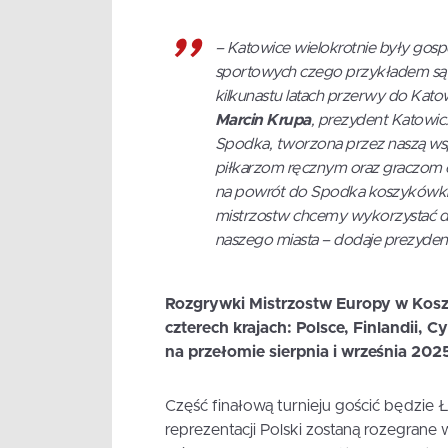
–
Katowice wielokrotnie były go
sportowych czego przykładem są m
kilkunastu latach przerwy do Kat
Marcin Krupa
, prezydent Katowic
Spodka, tworzona przez naszą wsp
piłkarzom ręcznym oraz graczom 
na powrót do Spodka koszykówki 
mistrzostw chcemy wykorzystać d
naszego miasta
– dodaje prezyden
Rozgrywki Mistrzostw Europy w Kos
czterech krajach: Polsce, Finlandii, 
na przełomie sierpnia i września 202
Część finałową turnieju gościć będzi
reprezentacji Polski zostaną rozegran