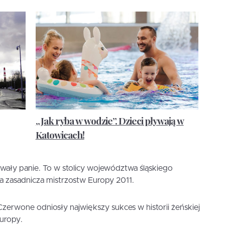
„Jak ryba w wodzie”. Dzieci pływają w
Katowicach!
owały panie. To w stolicy województwa śląskiego
a zasadnicza mistrzostw Europy 2011.
erwone odniosły największy sukces w historii żeńskiej
uropy.