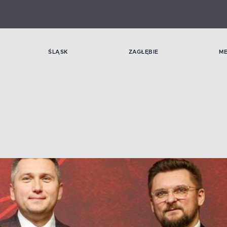
ŚLĄSK
ZAGŁĘBIE
M