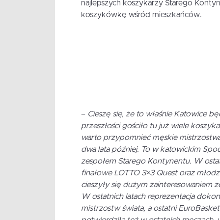
najlepszych koszykarzy Starego Kontyn
koszykówkę wśród mieszkańców.
–
Cieszę się, że to właśnie Katowice
przeszłości gościło tu już wiele koszy
warto przypomnieć męskie mistrzostwa
dwa lata później. To w katowickim Sp
zespołem Starego Kontynentu. W ostatn
finałowe LOTTO 3×3 Quest oraz młodzi
cieszyły się dużym zainteresowaniem ze
W ostatnich latach reprezentacja dokona
mistrzostw świata, a ostatni EuroBaske