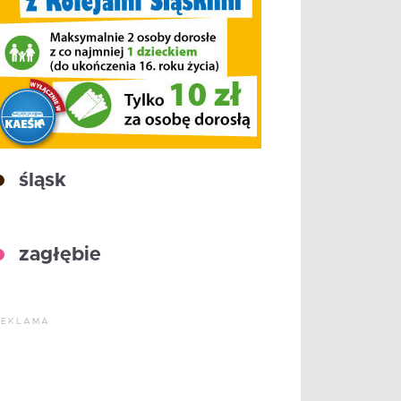
śląsk
zagłębie
REKLAMA