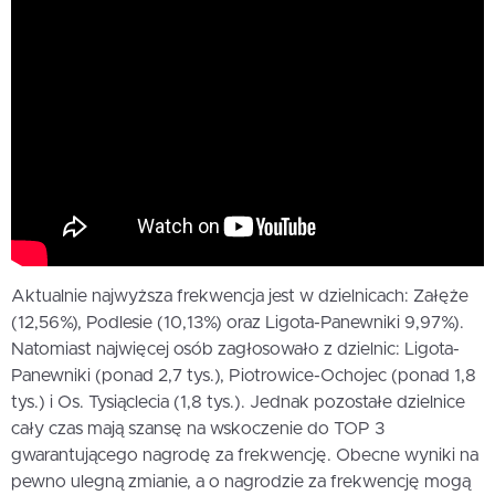
Aktualnie najwyższa frekwencja jest w dzielnicach: Załęże
(12,56%), Podlesie (10,13%) oraz Ligota-Panewniki 9,97%).
Natomiast najwięcej osób zagłosowało z dzielnic: Ligota-
Panewniki (ponad 2,7 tys.), Piotrowice-Ochojec (ponad 1,8
tys.) i Os. Tysiąclecia (1,8 tys.). Jednak pozostałe dzielnice
cały czas mają szansę na wskoczenie do TOP 3
gwarantującego nagrodę za frekwencję. Obecne wyniki na
pewno ulegną zmianie, a o nagrodzie za frekwencję mogą