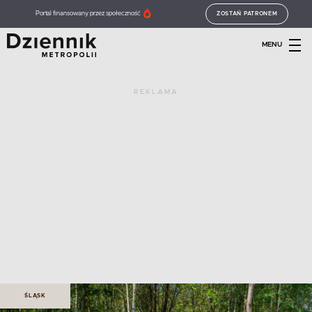
Portal finansowany przez społeczność
ZOSTAŃ PATRONEM
MENU
REKLAMA
ŚLĄSK