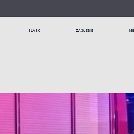
ŚLĄSK
ZAGŁĘBIE
M