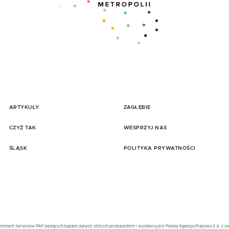
ARTYKUŁY
ZAGŁĘBIE
pisz się do Newslttera
CZYŻ TAK
WESPRZYJ NAS
ŚLĄSK
POLITYKA PRYWATNOŚCI
element Serwisów PAP, będących bazami danych, których producentem i wydawcą jest Polska Agencja Prasowa S.A. z sied