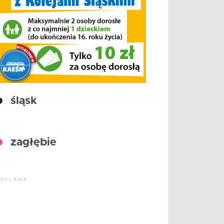
śląsk
zagłębie
REKLAMA