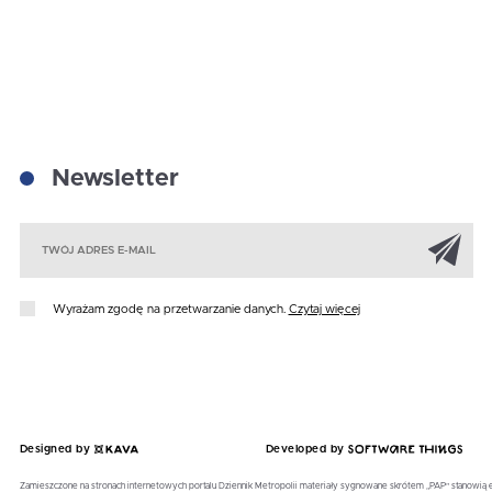
Newsletter
Za
Wyrażam zgodę na przetwarzanie danych.
Czytaj więcej
Designed by
Developed by
Zamieszczone na stronach internetowych portalu Dziennik Metropolii materiały sygnowane skrótem „PAP” stanowią 