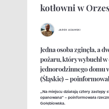
kotłowni w Orze
JAREK ADAMSKI
Jedna osoba zginęła, a 
pożaru, który wybuchł w
jednorodzinnego domu w
(Śląskie) – poinformował
„Na miejscu działają cztery zastępy s
opanowana” – poinformowała rzecznic
Gołębiowska.