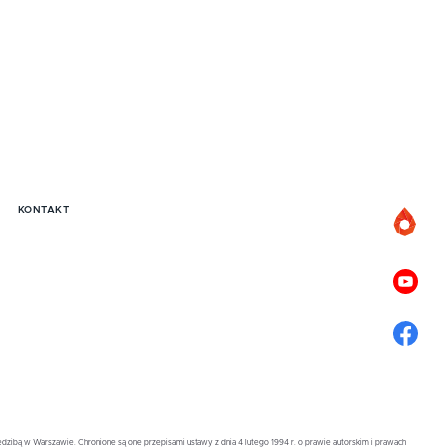
KONTAKT
zibą w Warszawie. Chronione są one przepisami ustawy z dnia 4 lutego 1994 r. o prawie autorskim i prawach