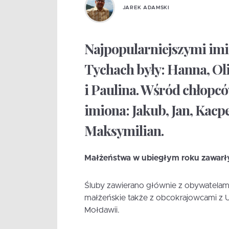
JAREK ADAMSKI
Najpopularniejszymi im
Tychach były: Hanna, Oli
i Paulina. Wśród chłopcó
imiona: Jakub, Jan, Kacp
Maksymilian.
Małżeństwa w ubiegłym roku zawarły
Śluby zawierano głównie z obywatelami 
małżeńskie także z obcokrajowcami z Uk
Mołdawii.