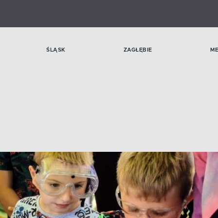
ŚLĄSK
ZAGŁĘBIE
M