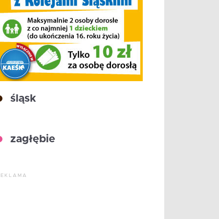
śląsk
zagłębie
REKLAMA