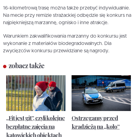
16-kilometrową trasę można także przebyć indywidualnie.
Na mecie przy remizie strażackiej odbędzie się konkurs na
najpiękniejszą marzannę, ognisko i inne atrakcje.
Warunkiem zakwalifikowania marzanny do konkursu jest
wykonanie z materiałów biodegradowalnych. Dla
zwycięzców konkursu przewidziane są nagrody.
zobacz także
„Fit jest git”, czyli kolejne
Ostrzegamy przed
bezpłatne zajęcia na
kradzieżą na „koło”
katowickich obiektach