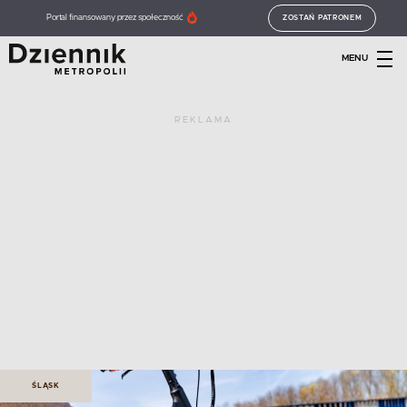
Portal finansowany przez społeczność
ZOSTAŃ PATRONEM
MENU
REKLAMA
ŚLĄSK