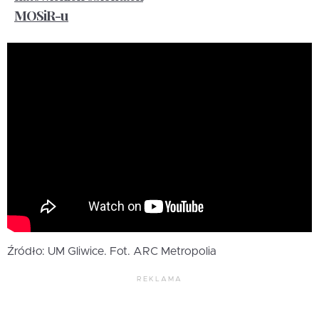
MOSiR-u
Źródło: UM Gliwice. Fot. ARC Metropolia
REKLAMA