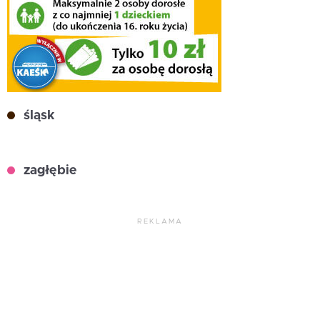
śląsk
zagłębie
REKLAMA