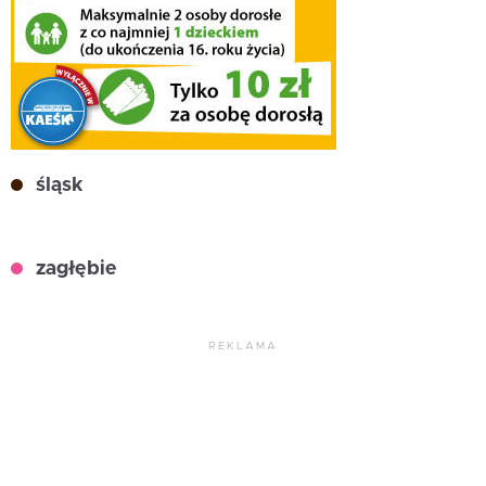
śląsk
zagłębie
REKLAMA