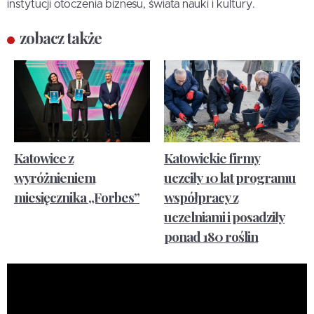
instytucji otoczenia biznesu, świata nauki i kultury.
zobacz także
Katowice z
Katowickie firmy
wyróżnieniem
uczciły 10 lat programu
miesięcznika „Forbes”
współpracy z
uczelniami i posadziły
ponad 180 roślin