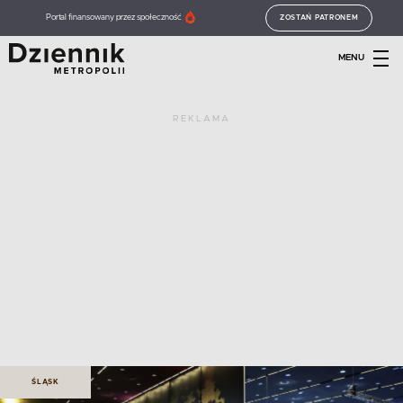
Portal finansowany przez społeczność
ZOSTAŃ PATRONEM
MENU
REKLAMA
ŚLĄSK