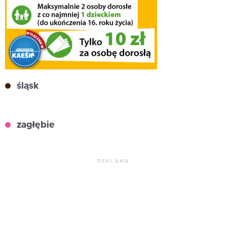
śląsk
zagłębie
REKLAMA