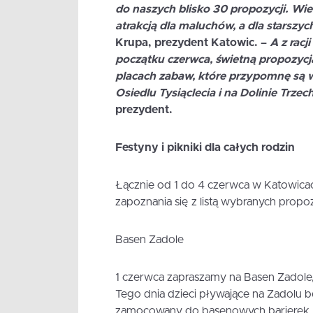
do naszych blisko 30 propozycji. Wierz
atrakcją dla maluchów, a dla starszych
Krupa
, prezydent Katowic. –
A z rac
początku czerwca, świetną propozycj
placach zabaw, które przypomnę są w 
Osiedlu Tysiąclecia i na Dolinie Trz
prezydent.
Festyny i pikniki dla całych rodzin
Łącznie od 1 do 4 czerwca w Katowica
zapoznania się z listą wybranych propozy
Basen Zadole
1 czerwca zapraszamy na Basen Zadole,
Tego dnia dzieci pływające na Zadol
zamocowany do basenowych barierek. 