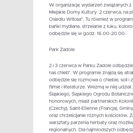
W organizację wydarzeń związanych z
Miejskie Domy Kultury. 2 czerwca, na p
Osiedlu Witosa”. Tu również w programi
bańki mydlane, strzelanie z łuku, kol
odbędzie się w godz. 16.00-20.00.
Park Zadole
2 i 3 czerwca w Parku Zadole odbędzie 
nas chleb”. W programie znajdą się atra
odbędzie się rozmowa o chlebie, soli i zi
filmie i literaturze. Wezmą w niej udzi
Śląskiego, Śląskiego Ogrodu Botaniczn
honorowych, miast partnerskich Koloni
(Czechy), Saint-Etienne (Francja), G
oraz chrześcijanie różnych kościołów. 
warsztaty parzenia herbaty oraz możli
regionalnych. Dla najmłodszych odbędą 