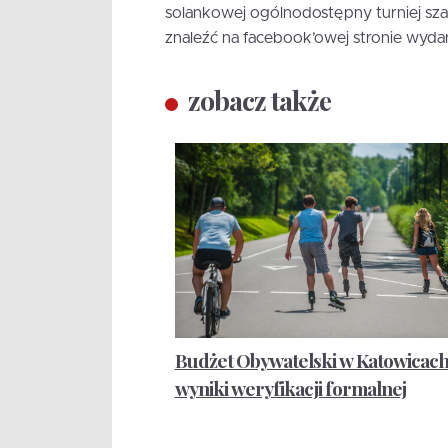
solankowej ogólnodostępny turniej s
znaleźć na facebook’owej stronie wyda
zobacz także
Budżet Obywatelski w Katowicach
wyniki weryfikacji formalnej