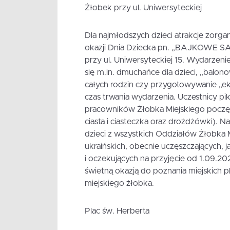
Żłobek przy ul. Uniwersyteckiej
Dla najmłodszych dzieci atrakcje zorgan
okazji Dnia Dziecka pn. „BAJKOWE SAF
przy ul. Uniwersyteckiej 15. Wydarzeni
się m.in. dmuchańce dla dzieci, „balo
całych rodzin czy przygotowywanie „
czas trwania wydarzenia. Uczestnicy p
pracowników Żłobka Miejskiego poczęst
ciasta i ciasteczka oraz drożdżówki). N
dzieci z wszystkich Oddziałów Żłobka M
ukraińskich, obecnie uczęszczających, j
i oczekujących na przyjęcie od 1.09.202
świetną okazją do poznania miejskich pl
miejskiego żłobka.
Plac św. Herberta