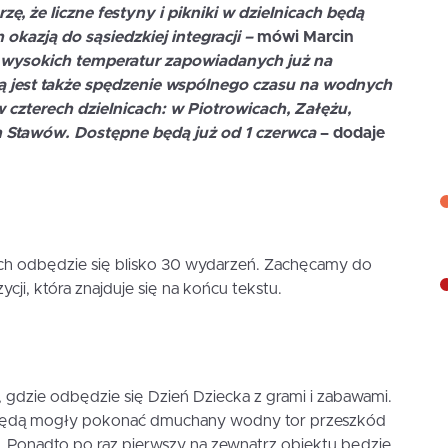
ę, że liczne festyny i pikniki w dzielnicach będą
 okazją do sąsiedzkiej integracji –
mówi
Marcin
ji wysokich temperatur zapowiadanych już na
ą jest także spędzenie wspólnego czasu na wodnych
czterech dzielnicach: w Piotrowicach, Załężu,
ech Stawów. Dostępne będą już od 1 czerwca
– dodaje
ch odbędzie się blisko 30 wydarzeń. Zachęcamy do
cji, która znajduje się na końcu tekstu.
 gdzie odbędzie się Dzień Dziecka z grami i zabawami.
u będą mogły pokonać dmuchany wodny tor przeszkód
Ponadto po raz pierwszy na zewnątrz obiektu będzie