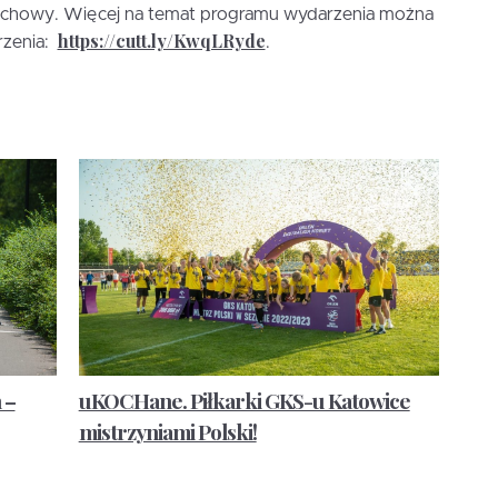
zachowy. Więcej na temat programu wydarzenia można
https://cutt.ly/KwqLRyde
rzenia:
.
 –
uKOCHane. Piłkarki GKS-u Katowice
mistrzyniami Polski!