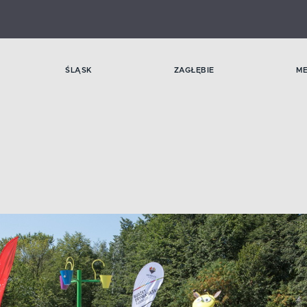
ŚLĄSK
ZAGŁĘBIE
M