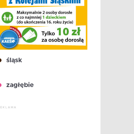
śląsk
zagłębie
REKLAMA