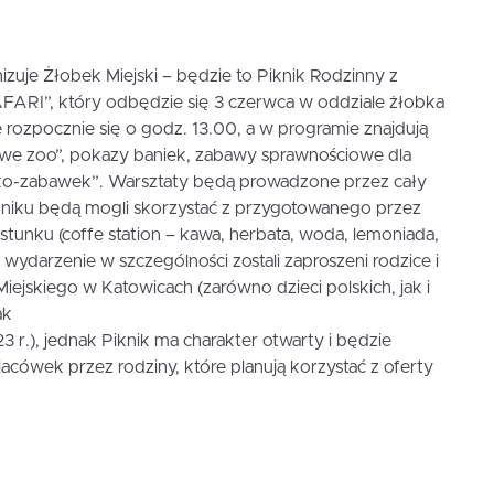
izuje Żłobek Miejski – będzie to Piknik Rodzinny z
ARI”, który odbędzie się 3 czerwca w oddziale żłobka
e rozpocznie się o godz. 13.00, a w programie znajdują
nowe zoo”, pokazy baniek, zabawy sprawnościowe dla
eko-zabawek”. Warsztaty będą prowadzone przez cały
ikniku będą mogli skorzystać z przygotowanego przez
unku (coffe station – kawa, herbata, woda, lemoniada,
a wydarzenie w szczególności zostali zaproszeni rodzice i
iejskiego w Katowicach (zarówno dzieci polskich, jak i
ak
3 r.), jednak Piknik ma charakter otwarty i będzie
acówek przez rodziny, które planują korzystać z oferty