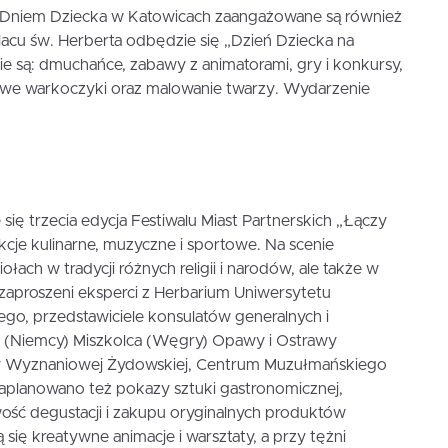
 Dniem Dziecka w Katowicach zaangażowane są również
lacu św. Herberta odbędzie się „Dzień Dziecka na
e są: dmuchańce, zabawy z animatorami, gry i konkursy,
orowe warkoczyki oraz malowanie twarzy. Wydarzenie
się trzecia edycja Festiwalu Miast Partnerskich „Łączy
kcje kulinarne, muzyczne i sportowe. Na scenie
ołach w tradycji różnych religii i narodów, ale także w
ał zaproszeni eksperci z Herbarium Uniwersytetu
ego, przedstawiciele konsulatów generalnych i
i (Niemcy) Miszkolca (Węgry) Opawy i Ostrawy
miny Wyznaniowej Żydowskiej, Centrum Muzułmańskiego
Zaplanowano też pokazy sztuki gastronomicznej,
wość degustacji i zakupu oryginalnych produktów
się kreatywne animacje i warsztaty, a przy tężni