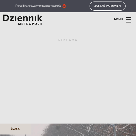
Portal finansowany przez społeczność
ZOSTAŃ PATRONEM
MENU
REKLAMA
ŚLĄSK