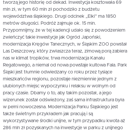
tworzą jego historię od dekad. Inwestycja kosztowała 69
mln zł, w tym 60 mln zł pochodziło z budżetu
województwa śląskiego. Drugi odcinek „Elki” ma 1850
metrów długości. Podróż zajmuje ok. 15 min.
Przypomnijmy, że w tej kadencji udało się z powodzeniem
zwieńczyć takie inwestycje jak Ogród Japoński,
modernizacja Kręgów Tanecznych, w Śląskim ZOO powstał
Las Deszczowy, który zwłaszcza teraz, zimową porą zabiera
nas w klimat tropików, trwa modernizacja Kanału
Regatowego, a niemal od nowa powstaje kultowa Fala. Park
Śląski jest tłumnie odwiedzany co roku przez tysiące
mieszkańców regionu, pozostaje niezmiennie jednym z
ulubionych miejsc wypoczynku i relaksu w wolnym od
pracy czasie. Dbamy o to, aby takim pozostał, a jego
wizerunek został odświeżony, zaś sama infrastruktura była
w pełni nowoczesna. Modernizacja Parku Śląskiego jest
także świetnym przykładem jak pracują i są
wykorzystywane środki unijne, w tym przypadku kwota aż
286 mln zł pozyskanych na inwestycje w parku z unijnego