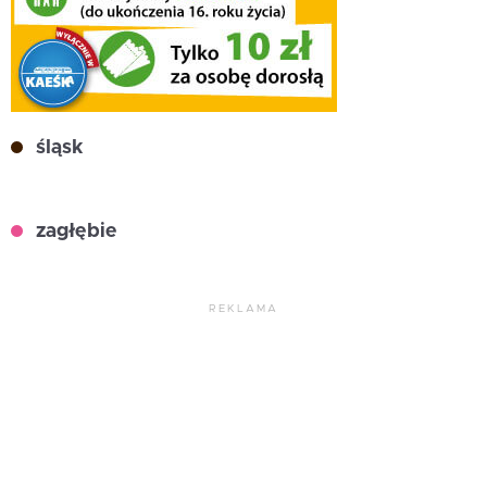
śląsk
zagłębie
REKLAMA