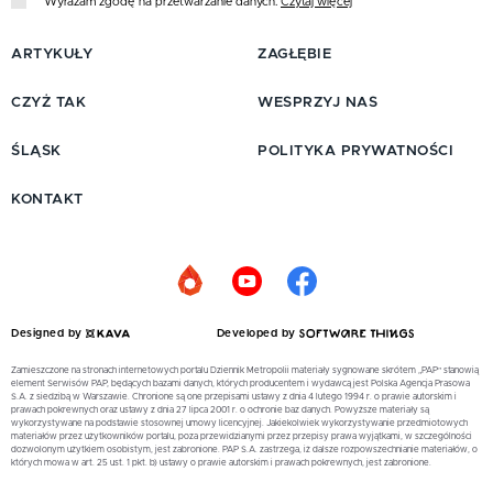
Wyrażam zgodę na przetwarzanie danych.
Czytaj więcej
ARTYKUŁY
ZAGŁĘBIE
CZYŻ TAK
WESPRZYJ NAS
ŚLĄSK
POLITYKA PRYWATNOŚCI
KONTAKT
Designed by
Developed by
Zamieszczone na stronach internetowych portalu Dziennik Metropolii materiały sygnowane skrótem „PAP” stanowią
element Serwisów PAP, będących bazami danych, których producentem i wydawcą jest Polska Agencja Prasowa
S.A. z siedzibą w Warszawie. Chronione są one przepisami ustawy z dnia 4 lutego 1994 r. o prawie autorskim i
prawach pokrewnych oraz ustawy z dnia 27 lipca 2001 r. o ochronie baz danych. Powyższe materiały są
wykorzystywane na podstawie stosownej umowy licencyjnej. Jakiekolwiek wykorzystywanie przedmiotowych
materiałów przez użytkowników portalu, poza przewidzianymi przez przepisy prawa wyjątkami, w szczególności
dozwolonym użytkiem osobistym, jest zabronione. PAP S.A. zastrzega, iż dalsze rozpowszechnianie materiałów, o
których mowa w art. 25 ust. 1 pkt. b) ustawy o prawie autorskim i prawach pokrewnych, jest zabronione.