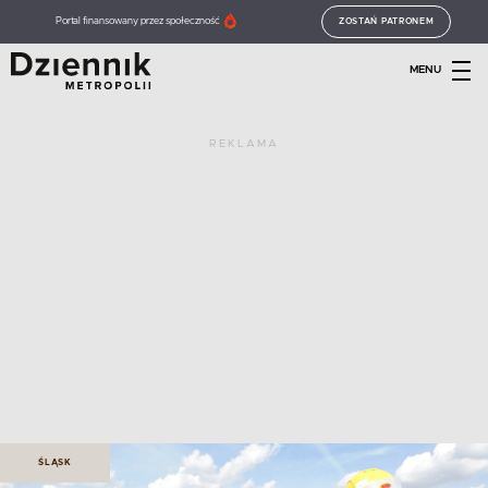
Portal finansowany przez społeczność
ZOSTAŃ PATRONEM
MENU
REKLAMA
ŚLĄSK