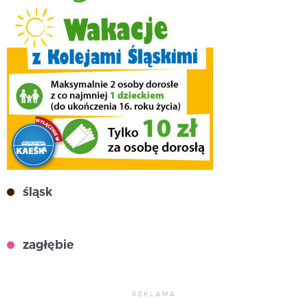
śląsk
zagłębie
REKLAMA