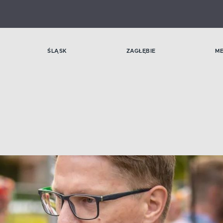
ŚLĄSK
ZAGŁĘBIE
M