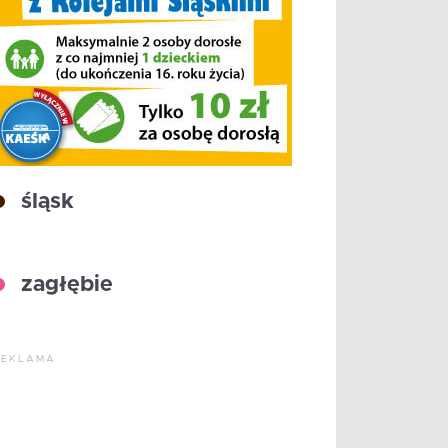
śląsk
zagłębie
REKLAMA