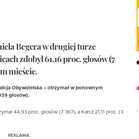
ela Begera w drugiej turze
ach zdobył 61,16 proc. głosów (7
ym mieście.
oalicja Obywatelska – otrzymał w ponownym
039 głosów).
mał 44,93 proc. głosów (7 367), a Karcz 21,11 proc. (3
REKLAMA