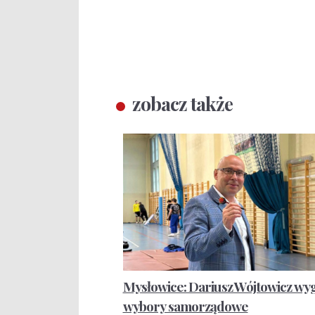
zobacz także
Mysłowice: Dariusz Wójtowicz w
wybory samorządowe