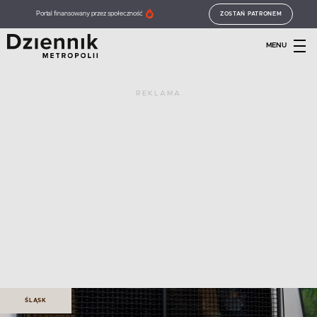
Portal finansowany przez społeczność
ZOSTAŃ PATRONEM
MENU
REKLAMA
ŚLĄSK