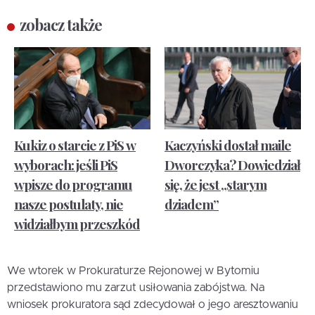
zobacz także
Kukiz o starcie z PiS w
Kaczyński dostał maile
wyborach: jeśli PiS
Dworczyka? Dowiedział
wpisze do programu
się, że jest „starym
nasze postulaty, nie
dziadem”
widziałbym przeszkód
We wtorek w Prokuraturze Rejonowej w Bytomiu
przedstawiono mu zarzut usiłowania zabójstwa. Na
wniosek prokuratora sąd zdecydował o jego aresztowaniu