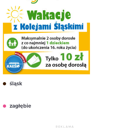
śląsk
zagłębie
REKLAMA