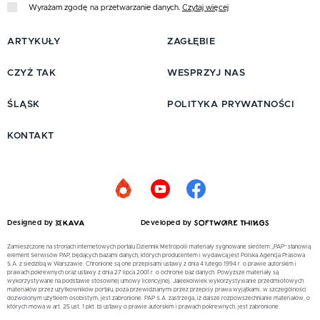
Wyrażam zgodę na przetwarzanie danych.
Czytaj więcej
ARTYKUŁY
ZAGŁĘBIE
CZYŻ TAK
WESPRZYJ NAS
ŚLĄSK
POLITYKA PRYWATNOŚCI
KONTAKT
Designed by
Developed by
Zamieszczone na stronach internetowych portalu Dziennik Metropolii materiały sygnowane skrótem „PAP” stanowią
element Serwisów PAP, będących bazami danych, których producentem i wydawcą jest Polska Agencja Prasowa
S.A. z siedzibą w Warszawie. Chronione są one przepisami ustawy z dnia 4 lutego 1994 r. o prawie autorskim i
prawach pokrewnych oraz ustawy z dnia 27 lipca 2001 r. o ochronie baz danych. Powyższe materiały są
wykorzystywane na podstawie stosownej umowy licencyjnej. Jakiekolwiek wykorzystywanie przedmiotowych
materiałów przez użytkowników portalu, poza przewidzianymi przez przepisy prawa wyjątkami, w szczególności
dozwolonym użytkiem osobistym, jest zabronione. PAP S.A. zastrzega, iż dalsze rozpowszechnianie materiałów, o
których mowa w art. 25 ust. 1 pkt. b) ustawy o prawie autorskim i prawach pokrewnych, jest zabronione.