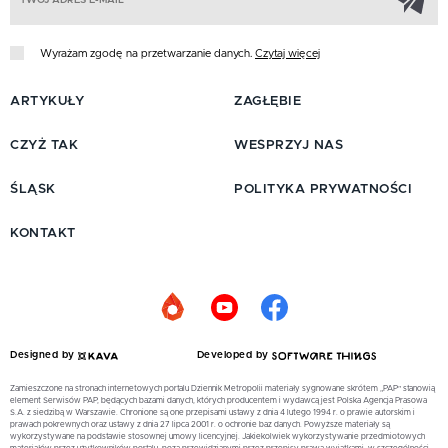
Wyrażam zgodę na przetwarzanie danych.
Czytaj więcej
ARTYKUŁY
ZAGŁĘBIE
CZYŻ TAK
WESPRZYJ NAS
ŚLĄSK
POLITYKA PRYWATNOŚCI
KONTAKT
Designed by
Developed by
Zamieszczone na stronach internetowych portalu Dziennik Metropolii materiały sygnowane skrótem „PAP” stanowią
element Serwisów PAP, będących bazami danych, których producentem i wydawcą jest Polska Agencja Prasowa
S.A. z siedzibą w Warszawie. Chronione są one przepisami ustawy z dnia 4 lutego 1994 r. o prawie autorskim i
prawach pokrewnych oraz ustawy z dnia 27 lipca 2001 r. o ochronie baz danych. Powyższe materiały są
wykorzystywane na podstawie stosownej umowy licencyjnej. Jakiekolwiek wykorzystywanie przedmiotowych