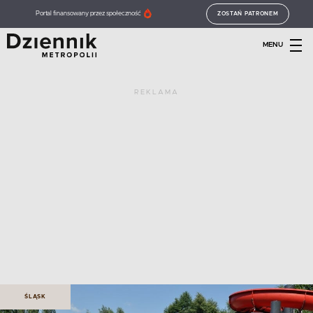
Portal finansowany przez społeczność
ZOSTAŃ PATRONEM
MENU
REKLAMA
ŚLĄSK