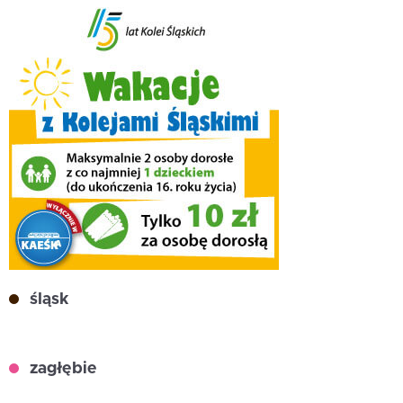
śląsk
zagłębie