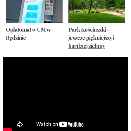
Opłatomat w UM w
Park Kościuszki –
Będzinie
jeszcze piękniejszy i
bardziej zielony