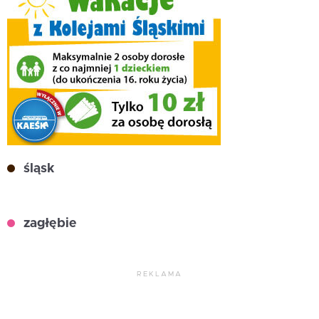
śląsk
zagłębie
REKLAMA