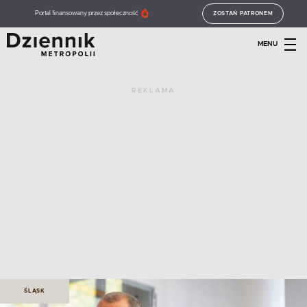
Portal finansowany przez społeczność
ZOSTAŃ PATRONEM
MENU
REKLAMA
ŚLĄSK