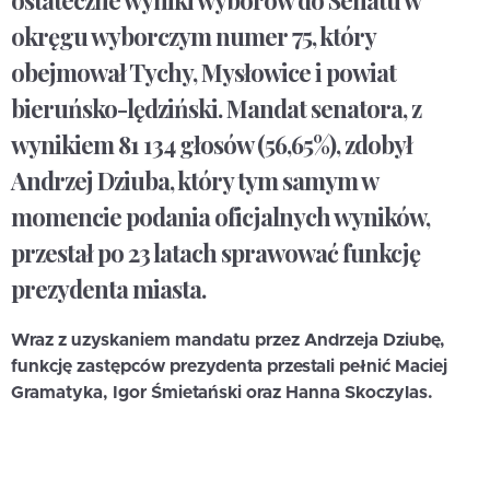
ostateczne wyniki wyborów do Senatu w
okręgu wyborczym numer 75, który
obejmował Tychy, Mysłowice i powiat
bieruńsko-lędziński. Mandat senatora, z
wynikiem 81 134 głosów (56,65%), zdobył
Andrzej Dziuba, który tym samym w
momencie podania oficjalnych wyników,
przestał po 23 latach sprawować funkcję
prezydenta miasta.
Wraz z uzyskaniem mandatu przez Andrzeja Dziubę,
funkcję zastępców prezydenta przestali pełnić Maciej
Gramatyka, Igor Śmietański oraz Hanna Skoczylas.