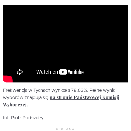
Frekwencja w Tychach wyniosła 78,63%. Pełne wyniki
na stronie Państwowej Komisji
wyborów znajdują się
Wyborczej.
fot. Piotr Podsiadły
REKLAMA