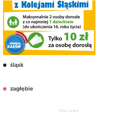
śląsk
zagłębie
REKLAMA