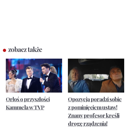
zobacz także
Orłoś o przyszłości
Opozycja poradzi sobie
Kammela w TVP
z pominięciem ustaw!
Znany profesor kreśli
drogę rządzenia!