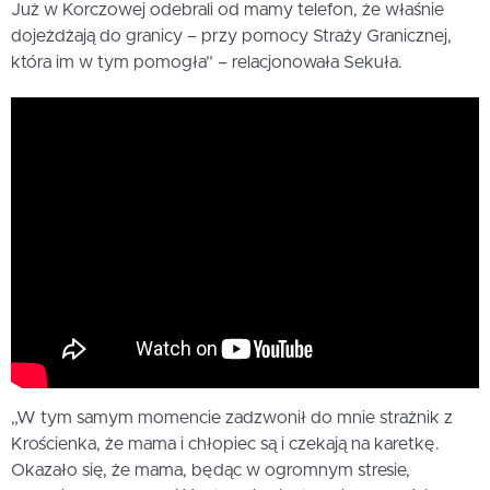
Już w Korczowej odebrali od mamy telefon, że właśnie
dojeżdżają do granicy – przy pomocy Straży Granicznej,
która im w tym pomogła” – relacjonowała Sekuła.
„W tym samym momencie zadzwonił do mnie strażnik z
Krościenka, że mama i chłopiec są i czekają na karetkę.
Okazało się, że mama, będąc w ogromnym stresie,