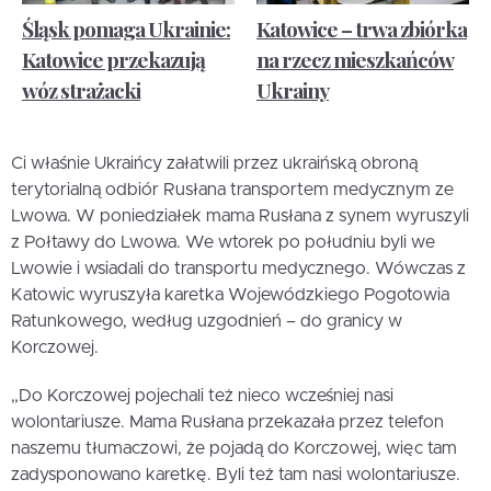
Śląsk pomaga Ukrainie:
Katowice – trwa zbiórka
Katowice przekazują
na rzecz mieszkańców
wóz strażacki
Ukrainy
Ci właśnie Ukraińcy załatwili przez ukraińską obroną
terytorialną odbiór Rusłana transportem medycznym ze
Lwowa. W poniedziałek mama Rusłana z synem wyruszyli
z Połtawy do Lwowa. We wtorek po południu byli we
Lwowie i wsiadali do transportu medycznego. Wówczas z
Katowic wyruszyła karetka Wojewódzkiego Pogotowia
Ratunkowego, według uzgodnień – do granicy w
Korczowej.
„Do Korczowej pojechali też nieco wcześniej nasi
wolontariusze. Mama Rusłana przekazała przez telefon
naszemu tłumaczowi, że pojadą do Korczowej, więc tam
zadysponowano karetkę. Byli też tam nasi wolontariusze.