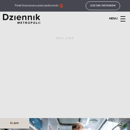
Portal finansowany przez społeczność
ZOSTAŃ PATRONEM
MENU
REKLAMA
ŚLĄSK