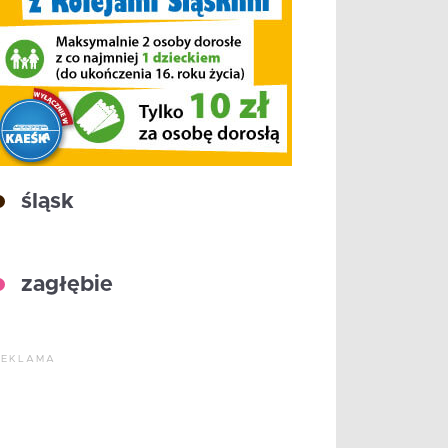
śląsk
zagłębie
REKLAMA