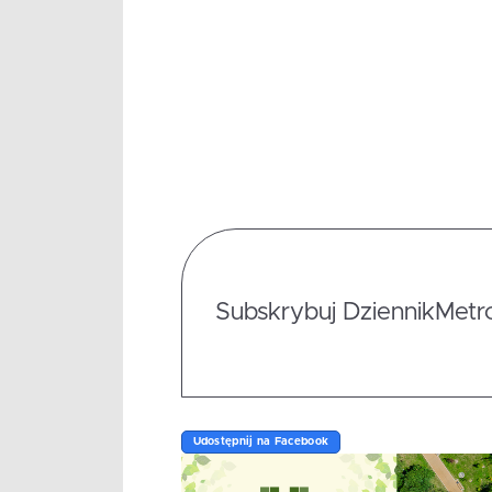
Subskrybuj DziennikMetrop
Udostępnij na Facebook