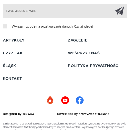
Z
Wyrażam zgodę na przetwarzanie danych.
Czytaj więcej
ARTYKUŁY
ZAGŁĘBIE
CZYŻ TAK
WESPRZYJ NAS
ŚLĄSK
POLITYKA PRYWATNOŚCI
KONTAKT
Designed by
Developed by
Zamieszczone na stronach internetowych portalu Dziennik Metropolii materiały sygnowane skrótem „PAP” stanowią
element Serwisów PAP, będących bazami danych, których producentem i wydawcą jest Polska Agencja Prasowa