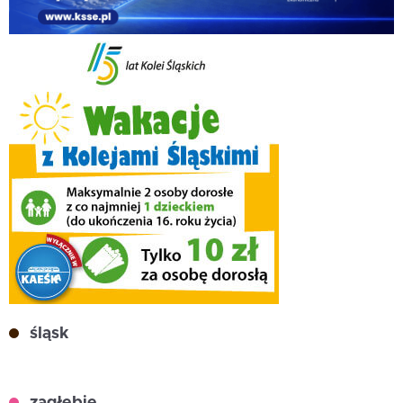
śląsk
zagłębie