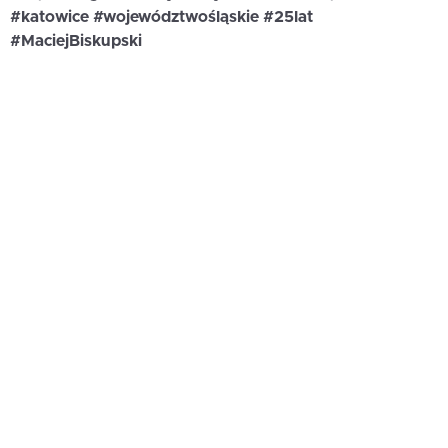
#katowice #województwośląskie #25lat
#MaciejBiskupski