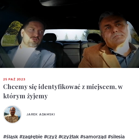
25 PAŹ 2023
Chcemy się identyfikować z miejscem, w
którym żyjemy
JAREK ADAMSKI
#śląsk #zagłębie #czyż #czyżtak #samorząd #silesia