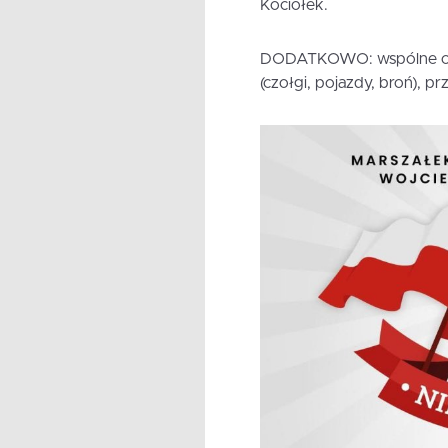
Kociołek.
DODATKOWO: wspólne odś
(czołgi, pojazdy, broń), pr