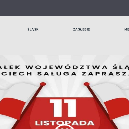
ŚLĄSK
ZAGŁĘBIE
M