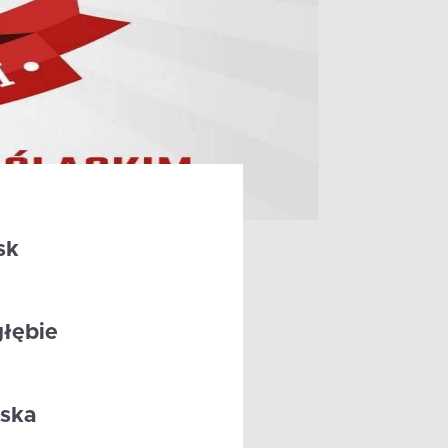
sk
łębie
ska