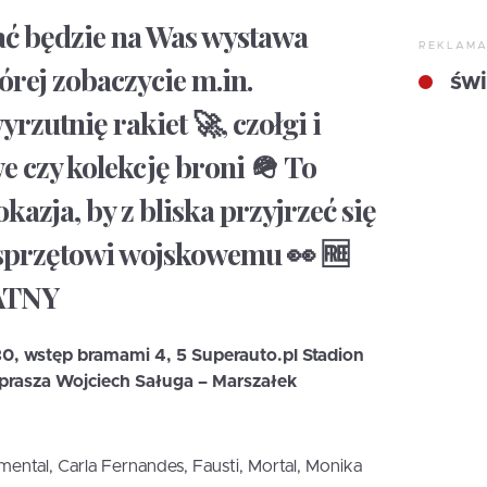
ać będzie na Was wystawa
REKLAM
tórej zobaczycie m.in.
świ
rzutnię rakiet 🚀, czołgi i
 czy kolekcję broni 🪖 To
kazja, by z bliska przyjrzeć się
przętowi wojskowemu 👀 🆓
ATNY
30, wstęp bramami 4, 5 Superauto.pl Stadion
aprasza Wojciech Saługa – Marszałek
ntal, Carla Fernandes, Fausti, Mortal, Monika