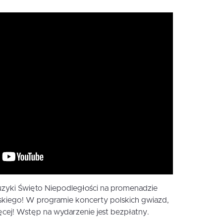
zyki Święto Niepodległości na promenadzie
ąskiego! W programie koncerty polskich gwiazd,
więcej! Wstęp na wydarzenie jest bezpłatny.