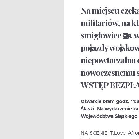
Na miejscu czek
militariów, na k
śmigłowiec 🚁, wy
pojazdy wojskowe
niepowtarzalna o
nowoczesnemu s
WSTĘP BEZPŁ
Otwarcie bram godz. 11:
Śląski. Na wydarzenie z
Województwa Śląskiego
NA SCENIE: T.Love, Afrome