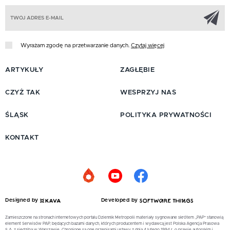
Z
Wyrażam zgodę na przetwarzanie danych.
Czytaj więcej
ARTYKUŁY
ZAGŁĘBIE
CZYŻ TAK
WESPRZYJ NAS
ŚLĄSK
POLITYKA PRYWATNOŚCI
KONTAKT
Designed by
Developed by
Zamieszczone na stronach internetowych portalu Dziennik Metropolii materiały sygnowane skrótem „PAP” stanowią
element Serwisów PAP, będących bazami danych, których producentem i wydawcą jest Polska Agencja Prasowa