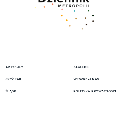
ARTYKUŁY
ZAGŁĘBIE
pisz się do Newslttera
CZYŻ TAK
WESPRZYJ NAS
ŚLĄSK
POLITYKA PRYWATNOŚCI