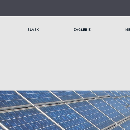
ŚLĄSK
ZAGŁĘBIE
M