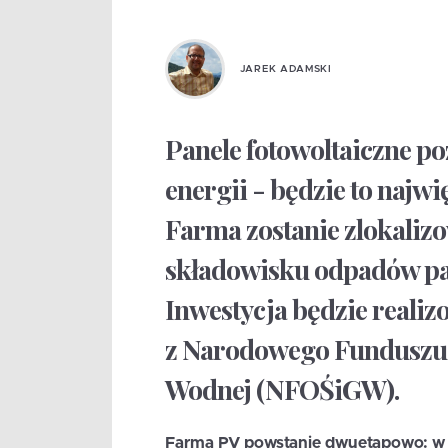
JAREK ADAMSKI
Panele fotowoltaiczne 
energii - będzie to najwi
Farma zostanie zlokali
składowisku odpadów pa
Inwestycja będzie real
z Narodowego Funduszu 
Wodnej (NFOŚiGW).
Farma PV powstanie dwuetapowo: w p