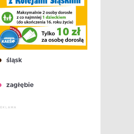
śląsk
zagłębie
REKLAMA