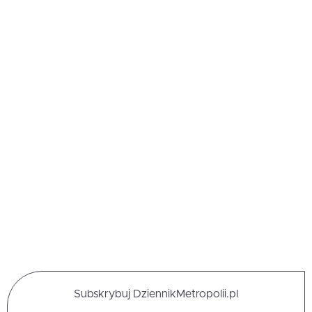
Subskrybuj DziennikMetropolii.pl