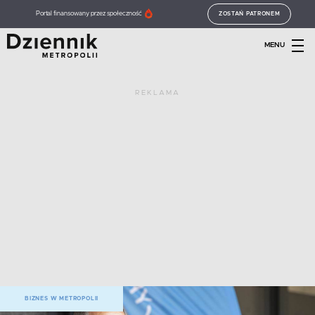
Portal finansowany przez społeczność
ZOSTAŃ PATRONEM
MENU
REKLAMA
BIZNES W METROPOLII