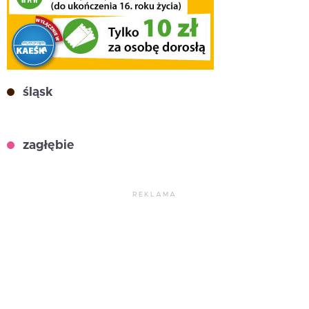
śląsk
zagłębie
REKLAMA