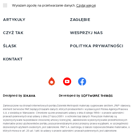
Wyrażam zgodę na przetwarzanie danych.
Czytaj więcej
ARTYKUŁY
ZAGŁĘBIE
CZYŻ TAK
WESPRZYJ NAS
ŚLĄSK
POLITYKA PRYWATNOŚCI
KONTAKT
Designed by
Developed by
Zamieszczone na stronach internetowych portalu Dziennik Metropolii materiały sygnowane skrótem „PAP” stanowią
element Serwisów PAP, będących bazami danych, których producentem i wydawcą jest Polska Agencja Prasowa
S.A. z siedzibą w Warszawie. Chronione są one przepisami ustawy z dnia 4 lutego 1994 r. o prawie autorskim i
prawach pokrewnych oraz ustawy z dnia 27 lipca 2001 r. o ochronie baz danych. Powyższe materiały są
wykorzystywane na podstawie stosownej umowy licencyjnej. Jakiekolwiek wykorzystywanie przedmiotowych
materiałów przez użytkowników portalu, poza przewidzianymi przez przepisy prawa wyjątkami, w szczególności
dozwolonym użytkiem osobistym, jest zabronione. PAP S.A. zastrzega, iż dalsze rozpowszechnianie materiałów, o
których mowa w art. 25 ust. 1 pkt. b) ustawy o prawie autorskim i prawach pokrewnych, jest zabronione.