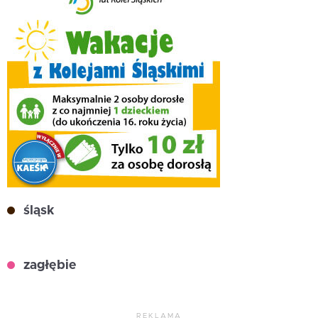
śląsk
zagłębie
REKLAMA