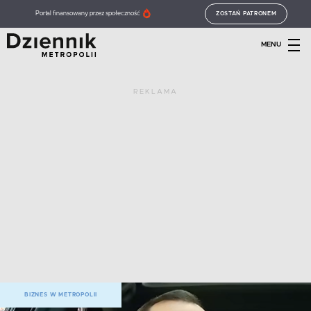
Portal finansowany przez społeczność
ZOSTAŃ PATRONEM
MENU
REKLAMA
BIZNES W METROPOLII