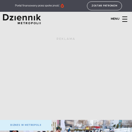
Portal finansowany przez społeczność
ZOSTAŃ PATRONEM
MENU
REKLAMA
BIZNES W METROPOLII