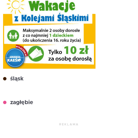
śląsk
zagłębie
REKLAMA