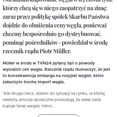
którzy chcą się w niego zaopatrzyć na zimę;
zaraz przez politykę spółek Skarbu Państwa
dojdzie do obniżenia ceny węgla, ponieważ
chcemy bezpośrednio go dystrybuować,
pominąć pośredników - powiedział w środę
rzecznik rządu Piotr Müller.
Müller w środę w TVN24 pytany był o powody
wysokich cen węgla. Rzecznik rządu tłumaczył, że jest
to konsekwencja embarga na rosyjski węgiel, które
zaburzyło trochę import węgla.
"Ale druga rzecz, doszło do sytuacji na rynku, w której,
niestety, emocje społeczne powodują, że wiele osób
kupuje teraz węgiel, mimo...