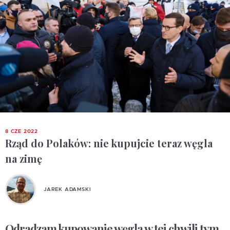
8 CZE 2022
Rząd do Polaków: nie kupujcie teraz węgla
na zimę
JAREK ADAMSKI
Odradzam kupowanie węgla w tej chwili tym,