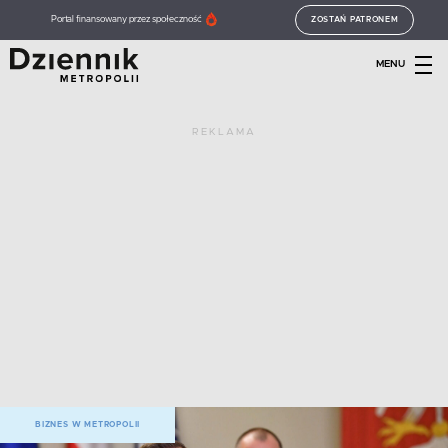
Portal finansowany przez społeczność
ZOSTAŃ PATRONEM
MENU
REKLAMA
BIZNES W METROPOLII