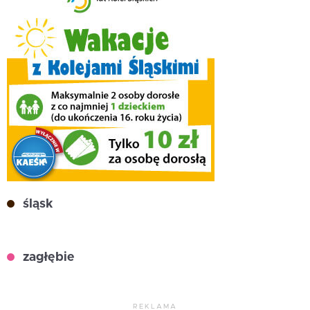
śląsk
zagłębie
REKLAMA