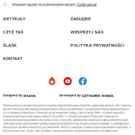
Wyrażam zgodę na przetwarzanie danych.
Czytaj więcej
ARTYKUŁY
ZAGŁĘBIE
CZYŻ TAK
WESPRZYJ NAS
ŚLĄSK
POLITYKA PRYWATNOŚCI
KONTAKT
Designed by
Developed by
Zamieszczone na stronach internetowych portalu Dziennik Metropolii materiały sygnowane skrótem „PAP” stanowią
element Serwisów PAP, będących bazami danych, których producentem i wydawcą jest Polska Agencja Prasowa
S.A. z siedzibą w Warszawie. Chronione są one przepisami ustawy z dnia 4 lutego 1994 r. o prawie autorskim i
prawach pokrewnych oraz ustawy z dnia 27 lipca 2001 r. o ochronie baz danych. Powyższe materiały są
wykorzystywane na podstawie stosownej umowy licencyjnej. Jakiekolwiek wykorzystywanie przedmiotowych
materiałów przez użytkowników portalu, poza przewidzianymi przez przepisy prawa wyjątkami, w szczególności
dozwolonym użytkiem osobistym, jest zabronione. PAP S.A. zastrzega, iż dalsze rozpowszechnianie materiałów, o
których mowa w art. 25 ust. 1 pkt. b) ustawy o prawie autorskim i prawach pokrewnych, jest zabronione.