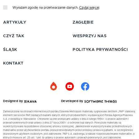
Wyrażam zgodę na przetwarzanie danych.
Czytaj więcej
ARTYKUŁY
ZAGŁĘBIE
CZYŻ TAK
WESPRZYJ NAS
ŚLĄSK
POLITYKA PRYWATNOŚCI
KONTAKT
Designed by
Developed by
Zamieszczone na stronach internetowych portalu Dziennik Metropolii materiały sygnowane skrótem „PAP” stanowią
element Serwisów PAP, będących bazami danych, których producentem i wydawcą jest Polska Agencja Prasowa
S.A. z siedzibą w Warszawie. Chronione są one przepisami ustawy z dnia 4 lutego 1994 r. o prawie autorskim i
prawach pokrewnych oraz ustawy z dnia 27 lipca 2001 r. o ochronie baz danych. Powyższe materiały są
wykorzystywane na podstawie stosownej umowy licencyjnej. Jakiekolwiek wykorzystywanie przedmiotowych
materiałów przez użytkowników portalu, poza przewidzianymi przez przepisy prawa wyjątkami, w szczególności
dozwolonym użytkiem osobistym, jest zabronione. PAP S.A. zastrzega, iż dalsze rozpowszechnianie materiałów, o
których mowa w art. 25 ust. 1 pkt. b) ustawy o prawie autorskim i prawach pokrewnych, jest zabronione.