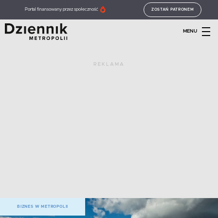
Portal finansowany przez społeczność
ZOSTAŃ PATRONEM
MENU
REKLAMA
BIZNES W METROPOLII