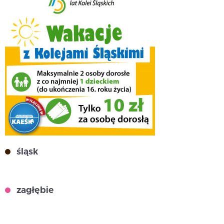
śląsk
zagłębie