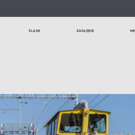
ŚLĄSK
ZAGŁĘBIE
M