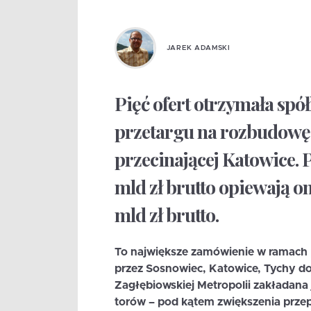
JAREK ADAMSKI
Pięć ofert otrzymała spó
przetargu na rozbudowę g
przecinającej Katowice.
mld zł brutto opiewają on
mld zł brutto.
To największe zamówienie w ramach
przez Sosnowiec, Katowice, Tychy do
Zagłębiowskiej Metropolii zakładana
torów – pod kątem zwiększenia przep