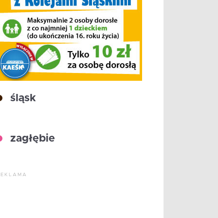
śląsk
zagłębie
REKLAMA