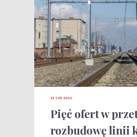
23 CZE 2022
Pięć ofert w prz
rozbudowę linii 