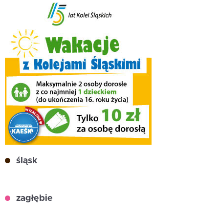
śląsk
zagłębie