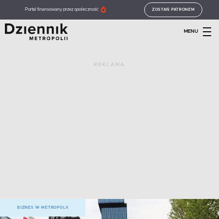
Portal finansowany przez społeczność
ZOSTAŃ PATRONEM
MENU
REKLAMA
BIZNES W METROPOLII