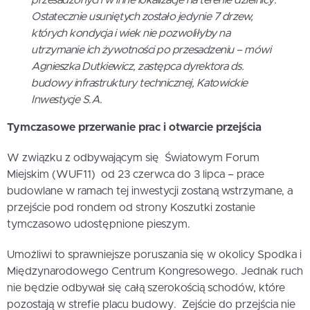
przesadzonych w inne lokalizacje na terenie dzielnicy.
Ostatecznie usuniętych zostało jedynie 7 drzew,
których kondycja i wiek nie pozwoliłyby na
utrzymanie ich żywotności po przesadzeniu
– mówi
Agnieszka Dutkiewicz, zastępca dyrektora ds.
budowy infrastruktury technicznej, Katowickie
Inwestycje S.A.
Tymczasowe przerwanie prac i otwarcie przejścia
W związku z odbywającym się Światowym Forum
Miejskim (WUF11) od 23 czerwca do 3 lipca – prace
budowlane w ramach tej inwestycji zostaną wstrzymane, a
przejście pod rondem od strony Koszutki zostanie
tymczasowo udostępnione pieszym.
Umożliwi to sprawniejsze poruszania się w okolicy Spodka i
Międzynarodowego Centrum Kongresowego. Jednak ruch
nie będzie odbywał się całą szerokością schodów, które
pozostają w strefie placu budowy. Zejście do przejścia nie