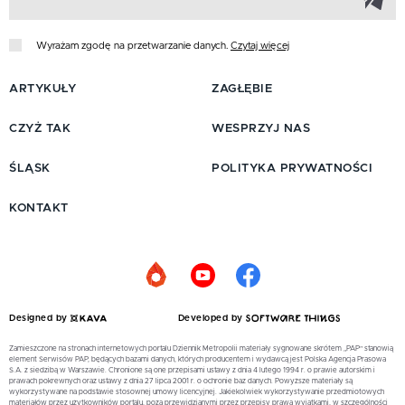
Wyrażam zgodę na przetwarzanie danych.
Czytaj więcej
ARTYKUŁY
ZAGŁĘBIE
CZYŻ TAK
WESPRZYJ NAS
ŚLĄSK
POLITYKA PRYWATNOŚCI
KONTAKT
Designed by
Developed by
Zamieszczone na stronach internetowych portalu Dziennik Metropolii materiały sygnowane skrótem „PAP” stanowią
element Serwisów PAP, będących bazami danych, których producentem i wydawcą jest Polska Agencja Prasowa
S.A. z siedzibą w Warszawie. Chronione są one przepisami ustawy z dnia 4 lutego 1994 r. o prawie autorskim i
prawach pokrewnych oraz ustawy z dnia 27 lipca 2001 r. o ochronie baz danych. Powyższe materiały są
wykorzystywane na podstawie stosownej umowy licencyjnej. Jakiekolwiek wykorzystywanie przedmiotowych
materiałów przez użytkowników portalu, poza przewidzianymi przez przepisy prawa wyjątkami, w szczególności