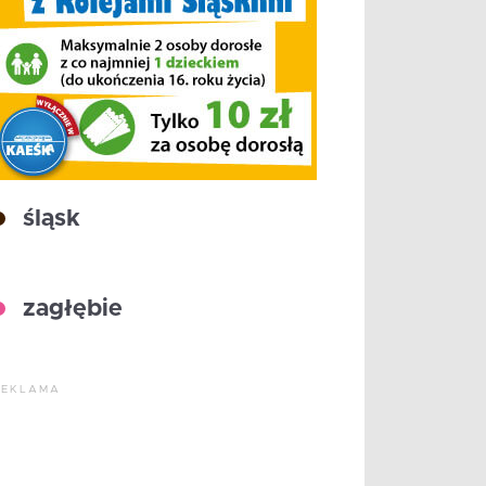
śląsk
zagłębie
REKLAMA