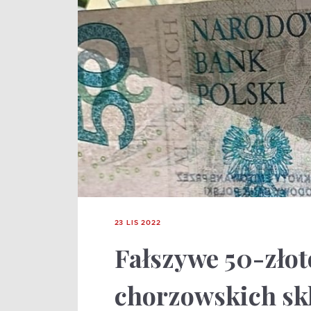
23 LIS 2022
Fałszywe 50-zło
chorzowskich sk