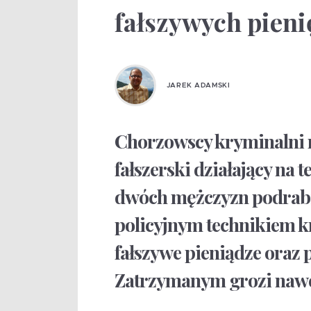
fałszywych pieni
JAREK ADAMSKI
Chorzowscy kryminalni n
fałszerski działający na 
dwóch mężczyzn podrabial
policyjnym technikiem kr
fałszywe pieniądze oraz 
Zatrzymanym grozi nawet 