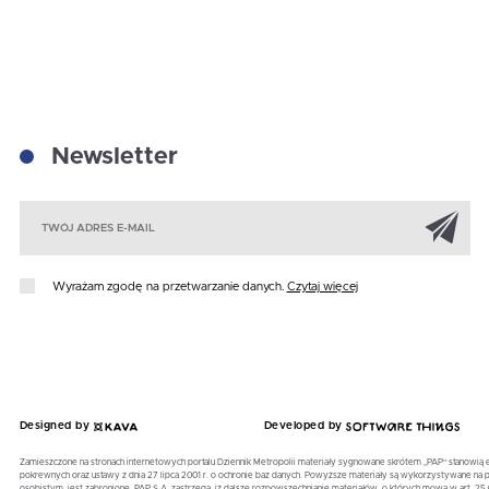
Newsletter
Za
Wyrażam zgodę na przetwarzanie danych.
Czytaj więcej
Designed by
Developed by
Zamieszczone na stronach internetowych portalu Dziennik Metropolii materiały sygnowane skrótem „PAP” stanowią 
pokrewnych oraz ustawy z dnia 27 lipca 2001 r. o ochronie baz danych. Powyższe materiały są wykorzystywane 