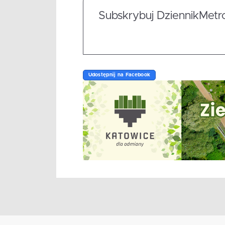
Subskrybuj DziennikMetrop
Udostępnij na Facebook