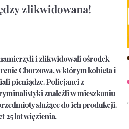
ędzy zlikwidowana!
amierzyli i zlikwidowali ośrodek
terenie Chorzowa, w którym kobieta i
i pieniądze. Policjanci z
yminalistyki znaleźli w mieszkaniu
przedmioty służące do ich produkcji.
25 lat więzienia.