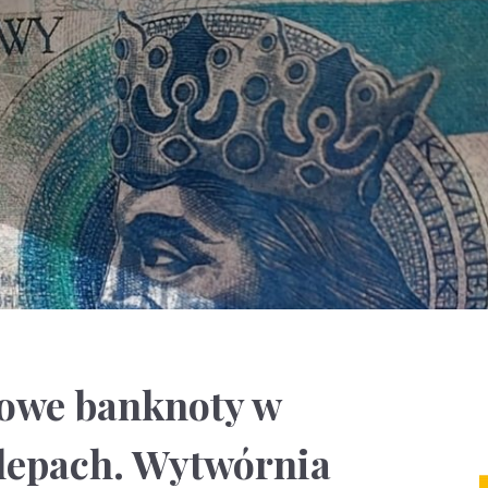
towe banknoty w
lepach. Wytwórnia