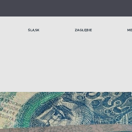
ŚLĄSK
ZAGŁĘBIE
M