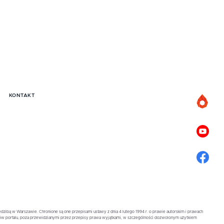
KONTAKT
zibą w Warszawie. Chronione są one przepisami ustawy z dnia 4 lutego 1994 r. o prawie autorskim i prawach
ów portalu, poza przewidzianymi przez przepisy prawa wyjątkami, w szczególności dozwolonym użytkiem