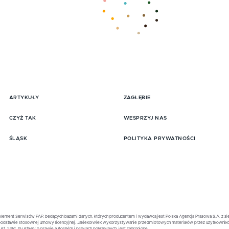
ARTYKUŁY
ZAGŁĘBIE
pisz się do Newslttera
CZYŻ TAK
WESPRZYJ NAS
ŚLĄSK
POLITYKA PRYWATNOŚCI
element Serwisów PAP, będących bazami danych, których producentem i wydawcą jest Polska Agencja Prasowa S.A. z sied
na podstawie stosownej umowy licencyjnej. Jakiekolwiek wykorzystywanie przedmiotowych materiałów przez użytkownik