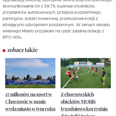
sygnalizacją świetlną, uzbrojenie terenu poprzemysłowego,
skomunikowanie ich z DK79, budowa chodników,
przystanków autobusowych, przejścia podziemnego,
parkingów, ścieżki rowerowej, przebudowa kolizji z
istniejącymi uzbrojeniem podziemnym. W ramach wkładu
własnego Miasto pozyskało na część zadania dotację z
RPO WSL.
zobacz także
27 milionów na sport w
Z chorzowskich
Chorzowie w sumie
obiektów MORiS
wyda miasto w tym roku
tygodniowo korzystają
dziesiątki tysięcy