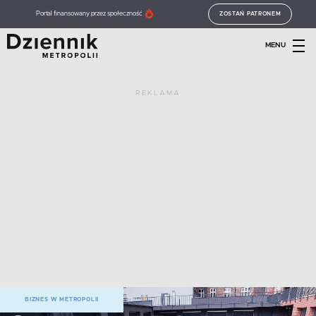
Portal finansowany przez społeczność
ZOSTAŃ PATRONEM
MENU
REKLAMA
BIZNES W METROPOLII