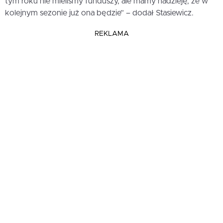
tym roku nie mieliśmy funduszy, ale mamy nadzieję, że w
kolejnym sezonie już ona będzie” – dodał Stasiewicz.
REKLAMA