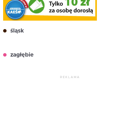
śląsk
zagłębie
REKLAMA