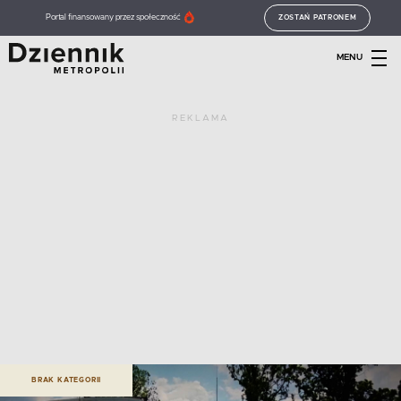
Portal finansowany przez społeczność
ZOSTAŃ PATRONEM
MENU
REKLAMA
BRAK KATEGORII