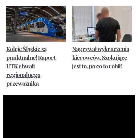
Koleje Śląskie są
Nagrywał wykroczenia
punktualne! Raport
kierowców. Szokujące
UTK chwali
jest to, po co to robił!
regionalnego
przewoźnika