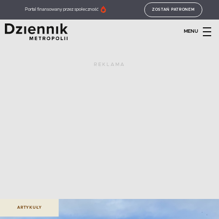
Portal finansowany przez społeczność
ZOSTAŃ PATRONEM
MENU
REKLAMA
ARTYKUŁY