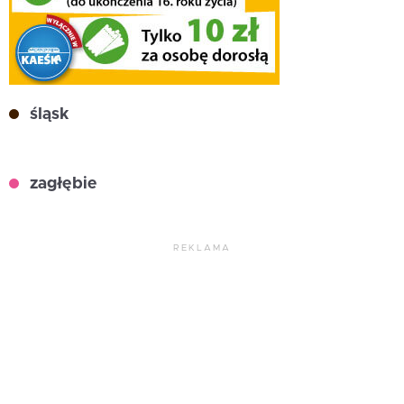
śląsk
zagłębie
REKLAMA