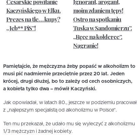
Cesarskie powitanie
Ignorant, arogant,
Kaczyńskiego w Ełku.
moim zdaniem tępy!
Prezes na tle… kupy?
Ostro na spotkaniu
„Jeb** PiS”!
Tuska w Sandomierzu”.
„Ręce na kołderce”.
Nagranie!
Pamiętajcie, że mężczyzna żeby popaść w alkoholizm to
musi pić nadmiernie przeciętnie przez 20 lat. Jeden
krócej, drugi dłużej, bo to zależy od cech osobniczych,
a kobieta tylko dwa – mówił Kaczyński.
Jak opowiadał, w latach 80., jeszcze w podziemiu pracował
z „najlepszym specjalistą od alkoholizmu w Polsce”.
Ten mu przekazał, że udało mu się wyleczyć z alkoholizmu
1/3 mężczyzn i żadnej kobiety.