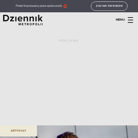
Portal finansowany przez społeczność
ZOSTAŃ PATRONEM
MENU
REKLAMA
ARTYKUŁY