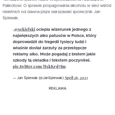
Palikotowi. O sprawie propagowania alkoholu w sieci wśród
nieletnich od dawna pisze warszawski społecznik Jan
Śpiewak.
@sekielski
.
ociepla wizerunek jednego z
największych alko patusów w Polsce, który
doprowadził do tragedii tysięcy ludzi i
właśnie dostał zarzuty za przestępcze
reklamy alko. Może pogadaj z bratem jakie
szkody tą okładka i tekstem poczyniłeś.
pic.twitter.com/lIxkKrd7Im
April 26, 2023
— Jan Śpiewak (@JanSpiewak)
REKLAMA