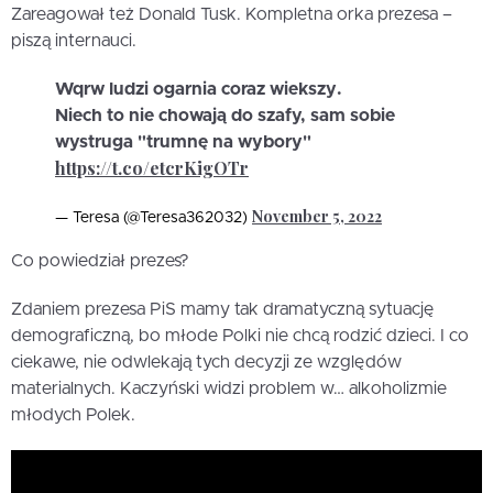
Zareagował też Donald Tusk. Kompletna orka prezesa –
piszą internauci.
Wqrw ludzi ogarnia coraz wiekszy.
Niech to nie chowają do szafy, sam sobie
wystruga "trumnę na wybory"
https://t.co/etcrKigOTr
November 5, 2022
— Teresa (@Teresa362032)
Co powiedział prezes?
Zdaniem prezesa PiS mamy tak dramatyczną sytuację
demograficzną, bo młode Polki nie chcą rodzić dzieci. I co
ciekawe, nie odwlekają tych decyzji ze względów
materialnych. Kaczyński widzi problem w… alkoholizmie
młodych Polek.