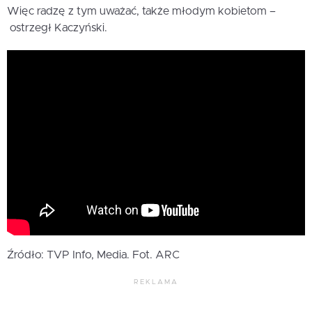
Więc radzę z tym uważać, także młodym kobietom –
ostrzegł Kaczyński.
Źródło: TVP Info, Media. Fot. ARC
REKLAMA