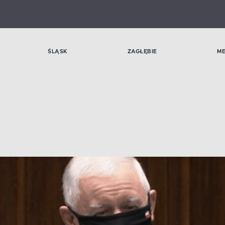
ŚLĄSK
ZAGŁĘBIE
M