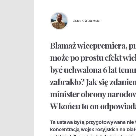
JAREK ADAMSKI
Blamaż wicepremiera, pr
może po prostu efekt wie
być uchwalona 6 lat temu
zabrakło? Jak się zdani
minister obrony narodo
W końcu to on odpowiada
Ta ustawa byłą przygotowywana nie 
koncentracją wojsk rosyjskich na bia