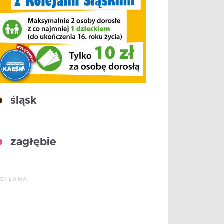
śląsk
zagłębie
REKLAMA