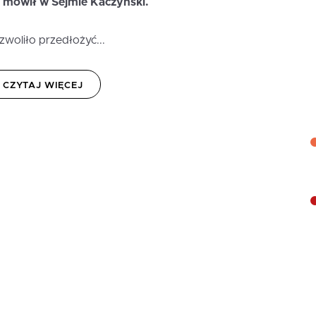
 - mówił w Sejmie Kaczyński.
zwoliło przedłożyć...
CZYTAJ WIĘCEJ