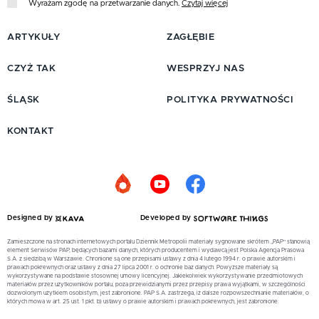
Wyrażam zgodę na przetwarzanie danych.
Czytaj więcej
ARTYKUŁY
ZAGŁĘBIE
CZYŻ TAK
WESPRZYJ NAS
ŚLĄSK
POLITYKA PRYWATNOŚCI
KONTAKT
Designed by
Developed by
Zamieszczone na stronach internetowych portalu Dziennik Metropolii materiały sygnowane skrótem „PAP” stanowią
element Serwisów PAP, będących bazami danych, których producentem i wydawcą jest Polska Agencja Prasowa
S.A. z siedzibą w Warszawie. Chronione są one przepisami ustawy z dnia 4 lutego 1994 r. o prawie autorskim i
prawach pokrewnych oraz ustawy z dnia 27 lipca 2001 r. o ochronie baz danych. Powyższe materiały są
wykorzystywane na podstawie stosownej umowy licencyjnej. Jakiekolwiek wykorzystywanie przedmiotowych
materiałów przez użytkowników portalu, poza przewidzianymi przez przepisy prawa wyjątkami, w szczególności
dozwolonym użytkiem osobistym, jest zabronione. PAP S.A. zastrzega, iż dalsze rozpowszechnianie materiałów, o
których mowa w art. 25 ust. 1 pkt. b) ustawy o prawie autorskim i prawach pokrewnych, jest zabronione.