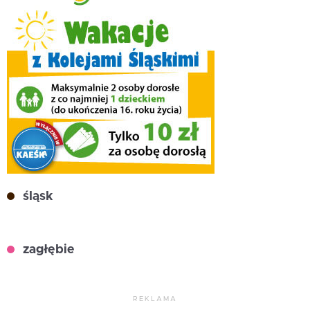
śląsk
zagłębie
REKLAMA