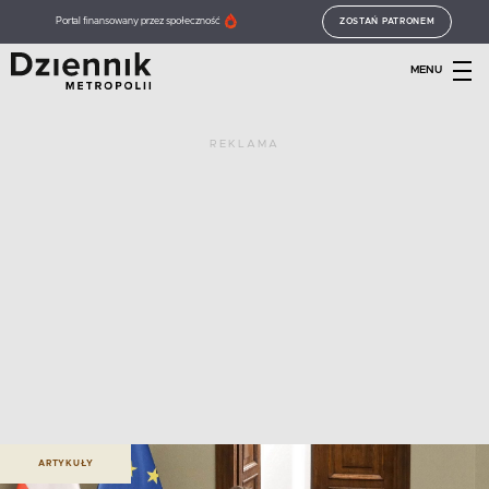
Portal finansowany przez społeczność
ZOSTAŃ PATRONEM
MENU
REKLAMA
ARTYKUŁY