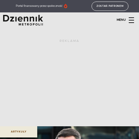
Portal finansowany przez społeczność
ZOSTAŃ PATRONEM
MENU
REKLAMA
ARTYKUŁY