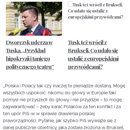
Dworczyk uderza w
Tusk też wrócił z
Tuska. „Przykład
Brukseli. Co udało się
hipokryzji i taniego
ustalić z europejskimi
politycznego teatru”
przywódcami?
„Polska i Polacy tak czy inaczej te pieniądze dostaną. Mogę
wszystkich uspokoić: nikomu do głowy w Europie taki
pomysł nie przyszedł do głowy i nie przyjdzie – to mogę
zagwarantować – żeby karać Polaków za ten konflikt i za
ten upór PiS-w w sprawie dławienia polskiej
praworządności. Pytanie, jak szybko PiS wywiąże się z
danej publicznie obietnicy, jaka została złożona w Brukseli,