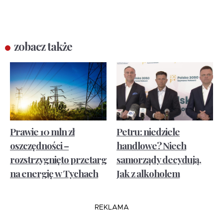
zobacz także
Prawie 10 mln zł
Petru: niedziele
oszczędności –
handlowe? Niech
rozstrzygnięto przetarg
samorządy decydują.
na energię w Tychach
Jak z alkoholem
REKLAMA