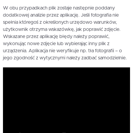
W obu przypadkach plik zostaje następnie poddany
dodatkowej analizie przez aplikację. Jeśli fotografia nie
spełnia któregoś z określonych urzędowo warunków,
użytkownik otrzyma wskazówkę, jak poprawić zdjęcie.
Wskazane przez aplikację błędy należy poprawić,
wykonując nowe zdjęcie lub wybierając inny plik z
urządzenia. Aplikacja nie weryfikuje np. tła fotografii – o
jego zgodność z wytycznymi należy zadbać samodzielnie.