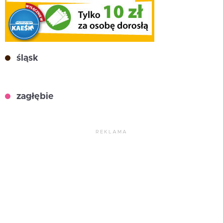
śląsk
zagłębie
REKLAMA