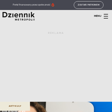
Portal finansowany przez społeczność
ZOSTAŃ PATRONEM
MENU
REKLAMA
ARTYKUŁY